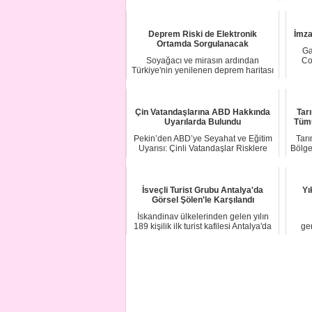
Türkmenistan'da, d...
Deprem Riski de Elektronik
İmza
Ortamda Sorgulanacak
Ga
Soyağacı ve mirasın ardından
Co
Türkiye'nin yenilenen deprem haritası
da elektronik...
Çin Vatandaşlarına ABD Hakkında
Tar
Uyarılarda Bulundu
Tümü
Pekin’den ABD’ye Seyahat ve Eğitim
Tarı
Uyarısı: Çinli Vatandaşlar Risklere
Bölge
Karşı Dik...
İsveçli Turist Grubu Antalya'da
Yı
Görsel Şölen'le Karşılandı
İskandinav ülkelerinden gelen yılın
189 kişilik ilk turist kafilesi Antalya'da
ger
ç...