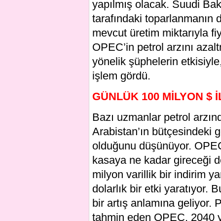
yapılmış olacak. Suudi Bak
tarafındaki toparlanmanın da
mevcut üretim miktarıyla fiy
OPEC’in petrol arzını azalt
yönelik şüphelerin etkisiyl
işlem gördü.
GÜNLÜK 100 MİLYON $ 
Bazı uzmanlar petrol arzı
Arabistan’ın bütçesindeki g
olduğunu düşünüyor. OPEC ü
kasaya ne kadar gireceği d
milyon varillik bir indirim 
dolarlık bir etki yaratıyor.
bir artış anlamına geliyor. P
tahmin eden OPEC, 2040 yılı 