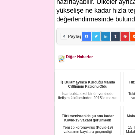
hazırlayabilir. Ülkeler ayrıc
yükselişe ne kadar hızla t
değerlendirmesinde bulund
Paylaş
Diğer Haberler
İş Bulamayınca Kurduğu Manda
Hiz
Çiftliğinin Patronu Oldu
İstanbul'da özel bir üniversitede
Teki
iletişim fakültesinden 2015'te mezun
va
olduktan ...
Türkmenistan'da şu ana kadar
Mala
Kovid-19 vakası görülmedi!
Yeni tip koronavirüs (Kovid-19)
15 T
vakasının kayıtlara geçmediği
Malat