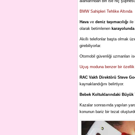
alanlarından biri ise hiç şüphesi
BMW Sahipleri Tehlike Altında
Hava
ve
deniz taşımacılığı
ile
olarak betimlenen
karayolunda
Akıllı telefonlar başta olmak üze
girebiliyorlar.
Otomobil güvenliği uzmanları ise
Uçuş moduna benzer bir özellik
RAC Vakfı Direktörü Steve G
kaynaklandığını belirtiyor.
Bebek Koltuklarındaki Büyük 
Kazalar sonrasında yapılan yardı
konunun bariz bir tezat oluşturdu