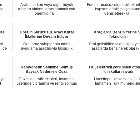
re
Araba alırken veya diğer büyük
Ford sürücüsüz otomobil teknolo
le
araçları alırken, aracı tanımak çok
kapsamındaki çalışmaların
önemlidir. Bi...
genişleterek ta...
eri
Uber'in Sürücüsüz Aracı Kural
Araçlarda Benzin Yerine 
İhlallerine Devam Ediyor
Teknolojisi
si
Özel araç sahiplerinin mobil
Yeni geliştirilen teknoloji saye
l de
uygulama aracılığıyla taksicilik
araçlarda benzine ek olarak
yapmasına imkan sa...
kullanmak d...
Kamyonetin Sahibine Solmuş
HÜ, elektrikli yerli binek oto
Bayrak Nedeniyle Ceza
için kolları sıvadı
uyla
Düzce'de trafik ekipleri, tavanının
Hacettepe Üniversitesi (HÜ
t
üzerinde yıpranmış ve rengi solmuş
tamamen Türk mühendisle
Türk bayr...
tarafından tasarlanan ve ü.