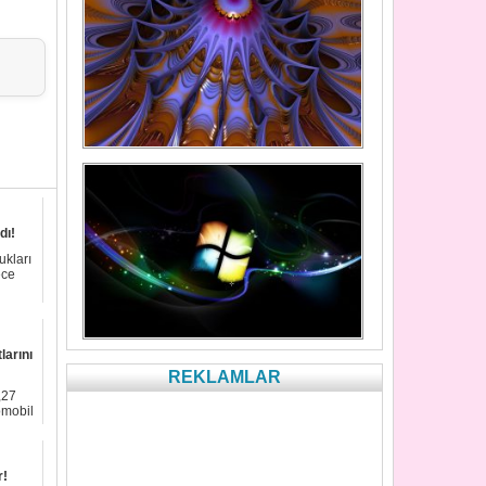
dı!
ukları
ece
larını
REKLAMLAR
,27
omobil
r!