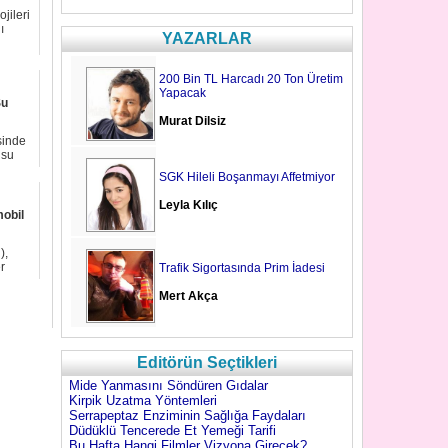
jileri
ı
YAZARLAR
200 Bin TL Harcadı 20 Ton Üretim
Yapacak
Su
Murat Dilsiz
sinde
 su
SGK Hileli Boşanmayı Affetmiyor
Leyla Kılıç
mobil
),
r
Trafik Sigortasında Prim İadesi
..
Mert Akça
Editörün Seçtikleri
Mide Yanmasını Söndüren Gıdalar
Kirpik Uzatma Yöntemleri
Serrapeptaz Enziminin Sağlığa Faydaları
Düdüklü Tencerede Et Yemeği Tarifi
Bu Hafta Hangi Filmler Vizyona Girecek?