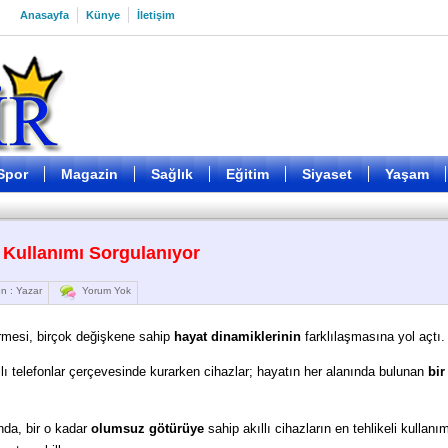
Anasayfa
Künye
İletişim
Spor
Magazin
Sağlık
Eğitim
Siyaset
Yaşam
 Kullanımı Sorgulanıyor
n : Yazar
Yorum Yok
girmesi, birçok değişkene sahip
hayat dinamiklerinin
farklılaşmasına yol açtı.
llı telefonlar çerçevesinde kurarken cihazlar; hayatın her alanında bulunan
bir
da, bir o kadar
olumsuz götürüye
sahip akıllı cihazların en tehlikeli kullanı