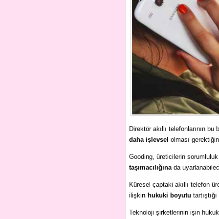
Direktör akıllı telefonlarının b
daha işlevsel
olması gerektiğin
Gooding, üreticilerin sorumluluk
taşımacılığına
da uyarlanabilece
Küresel çaptaki akıllı telefon üre
ilişki
n hukuki boyutu
tartıştığı 
Teknoloji şirketlerinin işin huku