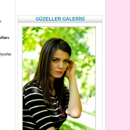
GÜZELLER GALERİSİ
u
llar
a
iyorlar.