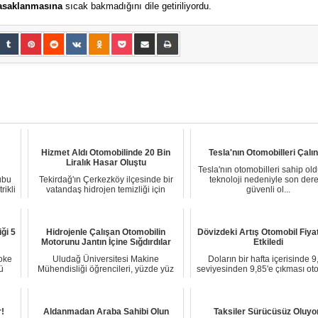
yasaklanmasına
sıcak bakmadığını dile getiriliyordu.
Hizmet Aldı Otomobilinde 20 Bin
Tesla'nın Otomobilleri Çalın
Liralık Hasar Oluştu
Tesla'nın otomobilleri sahip old
ubu
Tekirdağ'ın Çerkezköy ilçesinde bir
teknoloji nedeniyle son der
rikli
vatandaş hidrojen temizliği için
güvenli ol...
aracını ver...
ği 5
Hidrojenle Çalışan Otomobilin
Dövizdeki Artış Otomobil Fiyat
Motorunu Jantın İçine Sığdırdılar
Etkiledi
Şoke
Uludağ Üniversitesi Makine
Doların bir hafta içerisinde 9
ü
Mühendisliği öğrencileri, yüzde yüz
seviyesinden 9,85'e çıkması ot
yerli Otomobil ya...
fiyatları...
r!
Aldanmadan Araba Sahibi Olun
Taksiler Sürücüsüz Oluyo