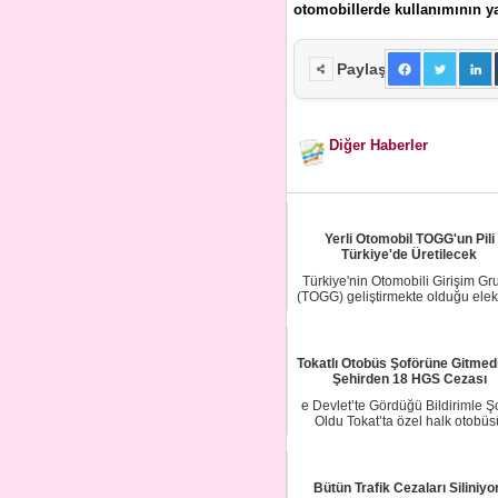
otomobillerde kullanımının 
Paylaş
Diğer Haberler
Yerli Otomobil TOGG'un Pili
Türkiye'de Üretilecek
Türkiye'nin Otomobili Girişim Gr
(TOGG) geliştirmekte olduğu elekt
araç ...
Tokatlı Otobüs Şoförüne Gitmedi
Şehirden 18 HGS Cezası
e Devlet’te Gördüğü Bildirimle 
Oldu Tokat’ta özel halk otobüs
şoförlüğü...
Bütün Trafik Cezaları Siliniyo