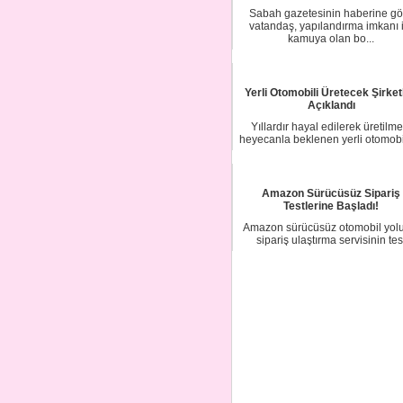
Sabah gazetesinin haberine gö
vatandaş, yapılandırma imkanı i
kamuya olan bo...
Yerli Otomobili Üretecek Şirketl
Açıklandı
Yıllardır hayal edilerek üretilme
heyecanla beklenen yerli otomobi
sona ge...
Amazon Sürücüsüz Sipariş
Testlerine Başladı!
Amazon sürücüsüz otomobil yol
sipariş ulaştırma servisinin tes
aşamalarına ...