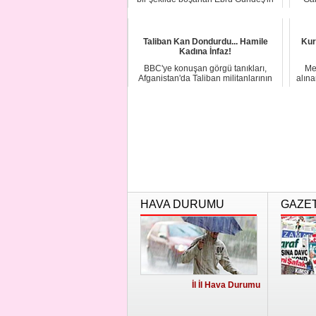
yeni bi...
yo
Taliban Kan Dondurdu... Hamile
Kur
Kadına İnfaz!
BBC'ye konuşan görgü tanıkları,
Me
Afganistan'da Taliban militanlarının
alına
hamile bir ...
HAVA DURUMU
GAZE
İl İl Hava Durumu