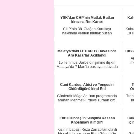
YSK'dan CHP'nin Mutlak Butlan
Kah
İtirazına Ret Kararı
CHP’nin 38. Olağan Kurultayı
Kahr
hakkında verilen mutlak butlan
10 i
kararının ardından b...
Malatya'daki FETÖ/PDY Davasında
Türkl
Ara Kararlar Açıklandı
Am
15 Temmuz Darbe girişimine ilişkin
me
Malatya'da 7 Mart'ta başlayan davada
mahkeme ...
Cani Kardeş, Abisi ve Yengesini
T
Öldürdüğünü İtiraf Etti
Ot
Günlerdir Müge Anlı'nın programında
Trabz
aranan Mehmet-Firdevs Turhan çifti,
b
evlerini...
Ebru Gündeş'in Sevgilisi Rassan
Gal
Khoshnaw Kimdir?
iç
Kızının babası Reza Zarrab'tan olaylı
bir şekilde boşanan Ebru Gündeş'in
Gal