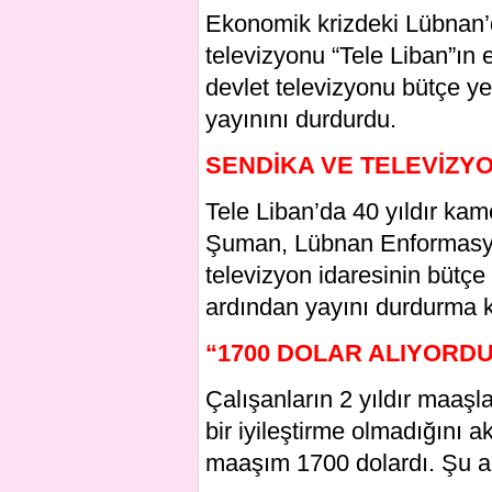
Ekonomik krizdeki Lübnan’
televizyonu “Tele Liban”ın e
devlet televizyonu bütçe ye
yayınını durdurdu.
SENDİKA VE TELEVİZY
Tele Liban’da 40 yıldır kam
Şuman, Lübnan Enformasyo
televizyon idaresinin büt
ardından yayını durdurma ka
“1700 DOLAR ALIYORD
Çalışanların 2 yıldır maaş
bir iyileştirme olmadığını 
maaşım 1700 dolardı. Şu an