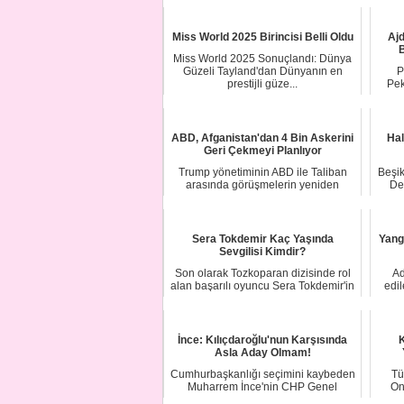
Miss World 2025 Birincisi Belli Oldu
Ajd
B
Miss World 2025 Sonuçlandı: Dünya
Güzeli Tayland'dan Dünyanın en
P
prestijli güze...
Pek
ABD, Afganistan'dan 4 Bin Askerini
Hal
Geri Çekmeyi Planlıyor
Trump yönetiminin ABD ile Taliban
Beşik
arasında görüşmelerin yeniden
De
başlamasının ard...
Sera Tokdemir Kaç Yaşında
Yang
Sevgilisi Kimdir?
Son olarak Tozkoparan dizisinde rol
Ad
alan başarılı oyuncu Sera Tokdemir'in
edi
adı so...
İnce: Kılıçdaroğlu'nun Karşısında
K
Asla Aday Olmam!
Cumhurbaşkanlığı seçimini kaybeden
Tü
Muharrem İnce'nin CHP Genel
On
Başkanlığı için K...