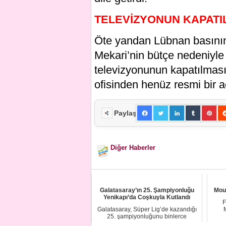
TELEVİZYONUN KAPATIL
Öte yandan Lübnan basını
Mekari’nin bütçe nedeniyle
televizyonunun kapatılmasın
ofisinden henüz resmi bir 
Paylaş
Diğer Haberler
Galatasaray’ın 25. Şampiyonluğu
Mour
Yenikapı’da Coşkuyla Kutlandı
F
Galatasaray, Süper Lig’de kazandığı
25. şampiyonluğunu binlerce
taraftarın katıl...