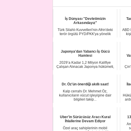
İş Dünyası "Devletimizin
Ta
Arkasındayız"
Türk Silahlı Kuvvetleri'nin Afrin'deki
ABD N
terör örgütü PYD/PKK'ya yönelik
kiş
düzenledi...
Japonya'dan Yabancı İş Gücü
Hamlesi
Va
2029’a Kadar 1,2 Milyon Kalifiye
Çalışan Alınacak Japonya hükümeti,
Çin'
ülkede gi...
etk
Dr. Öz'ün önerdiği akıllı saat!
İl
Kalp cerrahı Dr. Mehmet Öz,
kullanıcıların vücut işleyişine dair
Hüküm
bilgileri takip...
ard
Uber'in Sürücüsüz Aracı Kural
13
İhlallerine Devam Ediyor
An
Özel araç sahiplerinin mobil
s