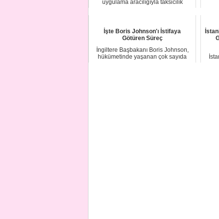
uygulama aracılığıyla taksicilik
yapmasına imkan sa...
İşte Boris Johnson'ı İstifaya
İstan
Götüren Süreç
G
İngiltere Başbakanı Boris Johnson,
hükümetinde yaşanan çok sayıda
İst
istifaların ve...
işti