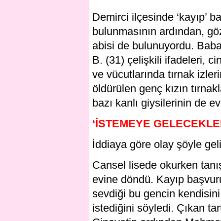
Demirci ilçesinde ‘kayıp’ b
bulunmasının ardından, göz
abisi de bulunuyordu. Baba 
B. (31) çelişkili ifadeleri,
ve vücutlarında tırnak izle
öldürülen genç kızın tırnak
bazı kanlı giysilerinin de 
‘İSTEMEYE GELECEKL
İddiaya göre olay şöyle geli
Cansel lisede okurken tanış
evine döndü. Kayıp başvuru
sevdiği bu gencin kendisin
istediğini söyledi. Çıkan t