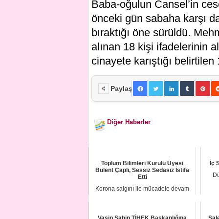
Baba-oğulun Cansel’in ces
önceki gün sabaha karşı d
bıraktığı öne sürüldü. Mehme
alınan 18 kişi ifadelerinin 
cinayete karıştığı belirtilen
Paylaş
Diğer Haberler
Toplum Bilimleri Kurulu Üyesi
İç 
Bülent Çaplı, Sessiz Sedasız İstifa
Dü
Etti
Korona salgını ile mücadele devam
ederken Toplum Bilimleri Kurulu
Üyelerinden Pr...
Vasip Şahin TİHEK Başkanlığına
Sal