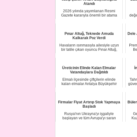
Atandı
2026 yılında yayımlanan Resmi
Gazete kararıyla önemli bir atama
değe
gerçekleştirildi...
Pınar Altuğ, Teknede Amuda
Dele 
Kalkarak Poz Verdi
Havaların ısınmasıyla ailesiyle uzun
Prem
bir tatile çıkan oyuncu Pınar Altuğ,
Be
tekned...
Üreticinin Elinde Kalan Elmalar
İ
Vatandaşlara Dağıtıldı
Elmalı ilçesinde çiftçilerin elinde
Tahr
kalan elmalar Antalya Büyükşehir
güven
Belediyesi ...
Firmalar Fiyat Artırıp Stok Yapmaya
Bülen
Başladı
Rusya'nın Ukrayna'yı işgaliyle
Ge
başlayan ve tüm Avrupa'yı saran
Kuz
enerji krizi cam ...