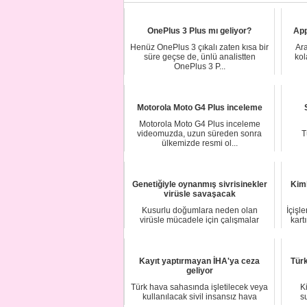
OnePlus 3 Plus mı geliyor?
App
Henüz OnePlus 3 çıkalı zaten kısa bir
Ara
süre geçse de, ünlü analistten
kol
OnePlus 3 P...
Motorola Moto G4 Plus inceleme
Motorola Moto G4 Plus inceleme
videomuzda, uzun süreden sonra
T
ülkemizde resmi ol...
Genetiğiyle oynanmış sivrisinekler
Kiml
virüsle savaşacak
Kusurlu doğumlara neden olan
İçişl
virüsle mücadele için çalışmalar
kart
yürüten İngiliz bi...
Kayıt yaptırmayan İHA'ya ceza
Türk
geliyor
Türk hava sahasında işletilecek veya
K
kullanılacak sivil insansız hava
s
araçlarına...