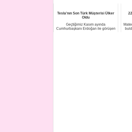
Tesla'nın Son Türk Müşterisi Ülker
22
Oldu
Geçtiğimiz Kasım ayında
Matem
Cumhurbaşkanı Erdoğan ile görüşen
buld
Elon Musk'ın patronu o...