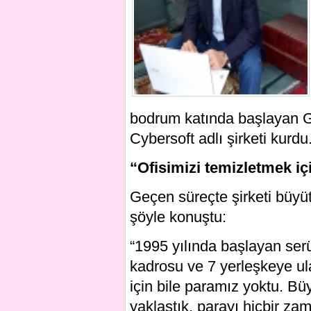
bodrum katında başlayan G
Cybersoft adlı şirketi kurdu
“Ofisimizi temizletmek iç
Geçen süreçte şirketi büyü
şöyle konuştu:
“1995 yılında başlayan ser
kadrosu ve 7 yerleşkeye ula
için bile paramız yoktu. Bü
yaklaştık, parayı hiçbir zam