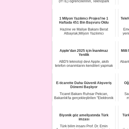
(İYTE) öğrencilerinin, Teknopark
İzmir'de kurdu...
1 Milyon Yazılımcı Projesi'ne 1
Telef
Haftada 451 Bin Başvuru Oldu
Hazine ve Maliye Bakanı Berat
Emo
Albayrak,Milyon Yazılımcı
yen
Projesi'ndeki gelişmeler...
Apple'dan 2025 için İnanılmaz
Mill
Yenilik
ABD'li teknoloji devi Apple, akıllı
Abant
telefon onarımlarını kendileri yapmak
isteye...
E-ticarette Daha Güvenli Alışveriş
Oğl
Dönemi Başlıyor
Ticaret Bakanı Ruhsar Pekcan,
Sa
Bakanlık'ta gerçekleştirilen "Elektronik
m
Ticarette...
Biyonik göz ameliyatında Türk
Türk
imzası
Türk bilim insanı Prof. Dr. Emin