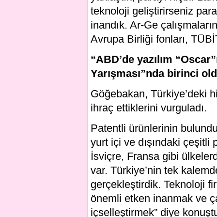
teknoloji geliştirirseniz pa
inandık. Ar-Ge çalışmaları
Avrupa Birliği fonları, TÜB
“ABD’de yazılım “Oscar”
Yarışması”nda birinci ol
Göğebakan, Türkiye’deki hiz
ihraç ettiklerini vurguladı.
Patentli ürünlerinin bulun
yurt içi ve dışındaki çeşitl
İsviçre, Fransa gibi ülkeler
var. Türkiye’nin tek kalemd
gerçekleştirdik. Teknoloji f
önemli etken inanmak ve çal
içselleştirmek” diye konuşt