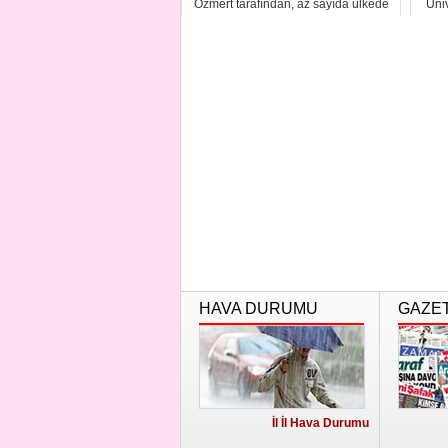
Özmert tarafından, az sayıda ülkede
Üni
uygulanan b...
HAVA DURUMU
GAZE
İl İl Hava Durumu