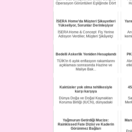
Operasyon Görüntüleri Eşliğinde Dört
H
Şüpheli...
İSERA Home’da Müşteri Şikayetleri
Yarı
Yükseliyor, Sorunlar Derinleşiyor
İSERA Home & Concept Fiş Yerine
An
Adisyon Verdiler, Müşteri Şikâyetçi
kemi
Oldu ...
Bedelli Askerlik Yeniden Hesaplandı
PKK
TÜİK'in 6 aylık enflasyon rakamlarını
Alı
açıklaması sonrasında Hazine ve
etk
Maliye Bak...
Kaktüsler yok olma tehlikesiyle
45
karşı karşıya
Dünya Doğa ve Doğal Kaynakları
Sa
Koruma Birliği (IUCN), dünyadaki
Merk
kaktüslerin yakl...
Yağmurun Getirdiği Mucize:
Marm
Rainkissed Fate Dizisi ve Kaderin
Görünmez Bağları
Pol