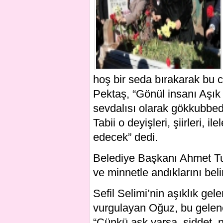
hoş bir seda bırakarak bu ci
Pektaş, “Gönül insanı Aşık S
sevdalısı olarak gökkubbede
Tabii o deyişleri, şiirleri, 
edecek” dedi.
Belediye Başkanı Ahmet Tur
ve minnetle andıklarını belir
Sefil Selimi’nin aşıklık ge
vurgulayan Oğuz, bu gelene
“Çünkü aşk varsa, şiddet, 