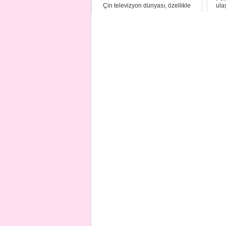
Çin televizyon dünyası, özellikle
ula
romantik ve fantastik unsurları
gündelik hayat...