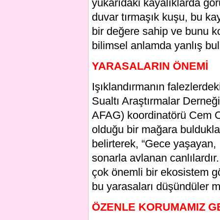
yukarıdaki kayalıklarda gör
duvar tırmaşık kuşu, bu kaya
bir değere sahip ve bunu k
bilimsel anlamda yanlış bu
YARASALARIN ÖNEMİ
Işıklandırmanın falezlerdek
Sualtı Araştırmalar Derne
AFAG) koordinatörü Cem Or
olduğu bir mağara bulduklar
belirterek, “Gece yaşayan, 
sonarla avlanan canlılardır.
çok önemli bir ekosistem gö
bu yarasaları düşündüler mi
ÖZENLE KORUMAMIZ G