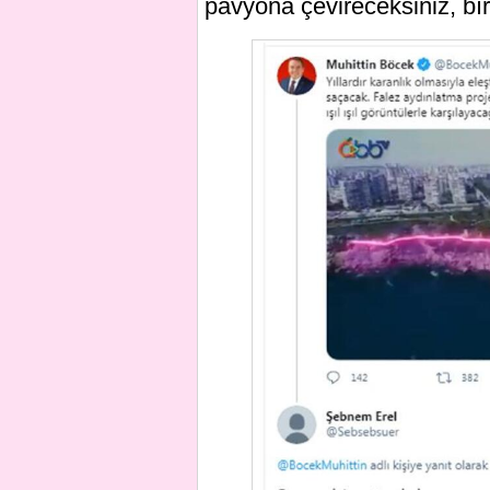
pavyona çevireceksiniz, bıra