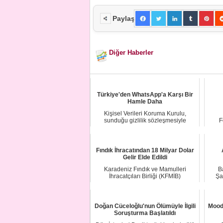
Paylaş
Diğer Haberler
Türkiye'den WhatsApp'a Karşı Bir
Hamle Daha
Kişisel Verileri Koruma Kurulu,
sunduğu gizlilik sözleşmesiyle
F
tartışma yaratan ...
M
Fındık İhracatından 18 Milyar Dolar
Gelir Elde Edildi
Karadeniz Fındık ve Mamulleri
B
İhracatçıları Birliği (KFMİB)
Şa
verilerinden derlene...
Doğan Cüceloğlu'nun Ölümüyle İlgili
Moody
Soruşturma Başlatıldı