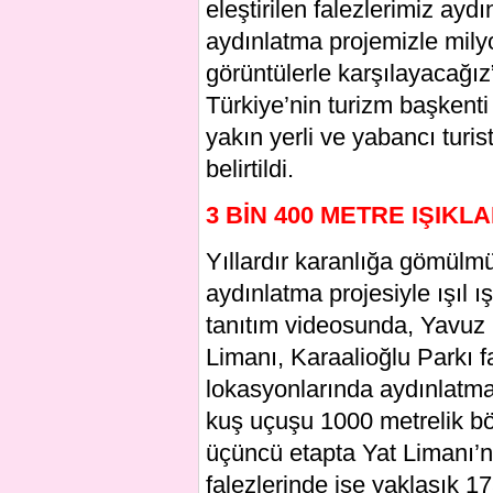
eleştirilen falezlerimiz ay
aydınlatma projemizle milyon
görüntülerle karşılayacağız”
Türkiye’nin turizm başkenti 
yakın yerli ve yabancı turist
belirtildi.
3 BİN 400 METRE IŞIKL
Yıllardır karanlığa gömülmüş
aydınlatma projesiyle ışıl ı
tanıtım videosunda, Yavuz 
Limanı, Karaalioğlu Parkı f
lokasyonlarında aydınlatma s
kuş uçuşu 1000 metrelik bö
üçüncü etapta Yat Limanı’n
falezlerinde ise yaklaşık 17