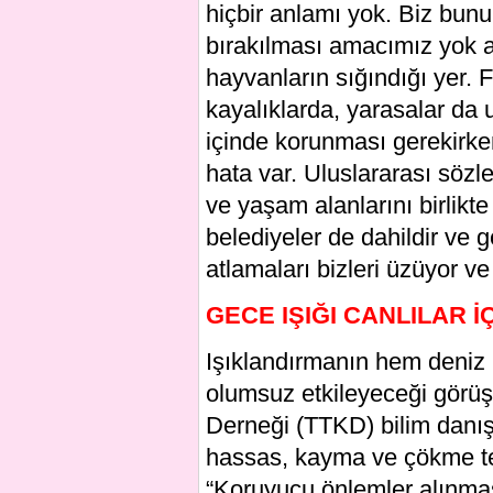
hiçbir anlamı yok. Biz bun
bırakılması amacımız yok am
hayvanların sığındığı yer. 
kayalıklarda, yarasalar da
içinde korunması gerekirken
hata var. Uluslararası sözl
ve yaşam alanlarını birlikt
belediyeler de dahildir ve g
atlamaları bizleri üzüyor ve
GECE IŞIĞI CANLILAR 
Işıklandırmanın hem deniz 
olumsuz etkileyeceği görü
Derneği (TTKD) bilim danışm
hassas, kayma ve çökme teh
“Koruyucu önlemler alınmas