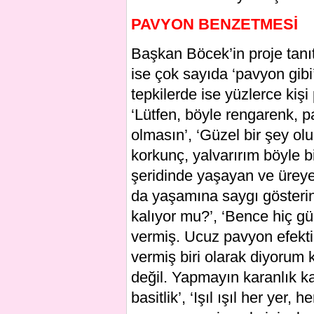
PAVYON BENZETMESİ
Başkan Böcek’in proje tanı
ise çok sayıda ‘pavyon gib
tepkilerde ise yüzlerce kişi
‘Lütfen, böyle rengarenk, p
olmasın’, ‘Güzel bir şey o
korkunç, yalvarırım böyle b
şeridinde yaşayan ve üreyen
da yaşamına saygı gösterin
kalıyor mu?’, ‘Bence hiç g
vermiş. Ucuz pavyon efekti
vermiş biri olarak diyorum 
değil. Yapmayın karanlık k
basitlik’, ‘Işıl ışıl her yer,