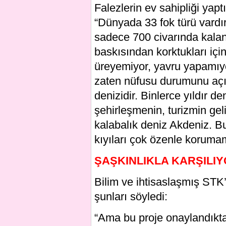
Falezlerin ev sahipliği yap
“Dünyada 33 fok türü vardır
sadece 700 civarında kalan
baskısından korktukları içi
üreyemiyor, yavru yapamıyo
zaten nüfusu durumunu açı
denizidir. Binlerce yıldır de
şehirleşmenin, turizmin gel
kalabalık deniz Akdeniz. B
kıyıları çok özenle koruma
ŞAŞKINLIKLA KARŞILI
Bilim ve ihtisaslaşmış STK’la
şunları söyledi:
“Ama bu proje onaylandıkta