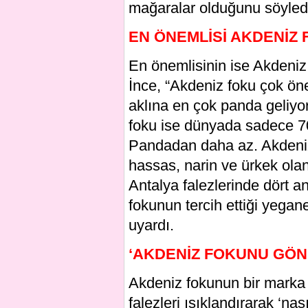
mağaralar olduğunu söyled
EN ÖNEMLİSİ AKDENİZ
En önemlisinin ise Akdeniz
İnce, “Akdeniz foku çok önem
aklına en çok panda geliyor
foku ise dünyada sadece 70
Pandadan daha az. Akdeniz
hassas, narin ve ürkek olan
Antalya falezlerinde dört 
fokunun tercih ettiği yegane
uyardı.
‘AKDENİZ FOKUNU GÖN
Akdeniz fokunun bir marka 
falezleri ışıklandırarak ‘nas