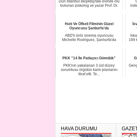
Dün İstanbul Beşiktaş'taki evinde ölü
bulunan psikolog ve yazar Prof. Dr.
ind
Doğan ...
Hızlı Ve Öfkeli Filminin Güzel
İs
Oyuncusu Şanlıurfa'da
ABD'li ünlü sinema oyuncusu
İska
Michelle Rodriguez, Şanlıurfa'da
189 k
tarihi ve turistik ...
PKK "14 İle Patlayıcı Gömdük"
G
PKK'nın yakalanan 3 üst düzey
Genç
sorumlusu örgütün kanlı planlarını
itiraf etti. Te...
HAVA DURUMU
GAZE