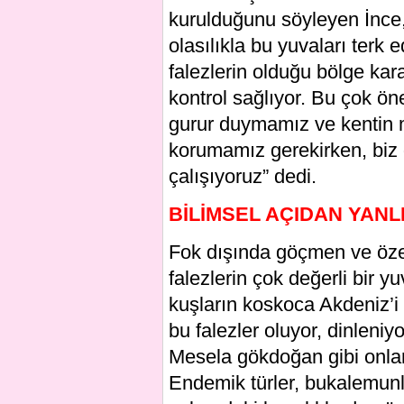
kurulduğunu söyleyen İnce,
olasılıkla bu yuvaları terk 
falezlerin olduğu bölge kara
kontrol sağlıyor. Bu çok öne
gurur duymamız ve kentin m
korumamız gerekirken, biz 
çalışıyoruz” dedi.
BİLİMSEL AÇIDAN YANL
Fok dışında göçmen ve özel
falezlerin çok değerli bir
kuşların koskoca Akdeniz’i
bu falezler oluyor, dinleniy
Mesela gökdoğan gibi onlar
Endemik türler, bukalemunl