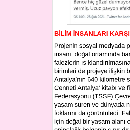
BİLİM İNSANLARI KARŞI
Projenin sosyal medyada pa
insanı, doğal ortamında bar
falezlerin ışıklandırılmasına
birimleri de projeye ilişkin
Antalya’nın 640 kilometre sa
Cenneti Antalya’ kitabı ve f
Federasyonu (TSSF) Çevre 
yaşam süren ve dünyada nes
foklarını da görüntüledi. Fa
için doğal bir yaşam alanı 
epipelajik bölgenin sınırıd