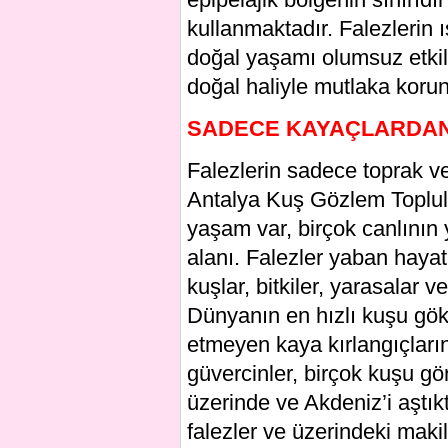
kullanmaktadır. Falezlerin ı
doğal yaşamı olumsuz etkile
doğal haliyle mutlaka koru
SADECE KAYAÇLARDA
Falezlerin sadece toprak v
Antalya Kuş Gözlem Toplu
yaşam var, birçok canlının
alanı. Falezler yaban haya
kuşlar, bitkiler, yarasalar
Dünyanın en hızlı kuşu gök
etmeyen kaya kırlangıçlarını
güvercinler, birçok kuşu gör
üzerinde ve Akdeniz’i aştık
falezler ve üzerindeki maki