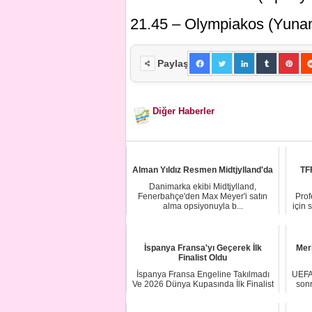
21.45 – Olympiakos (Yunan
Paylaş
Diğer Haberler
Alman Yıldız Resmen Midtjylland'da
TFF
Danimarka ekibi Midtjylland,
Fenerbahçe'den Max Meyer'i satın
Prof
alma opsiyonuyla b...
için 
İspanya Fransa'yı Geçerek İlk
Mer
Finalist Oldu
İspanya Fransa Engeline Takılmadı
UEFA,
Ve 2026 Dünya Kupasında İlk Finalist
sonr
Oldu Dün...