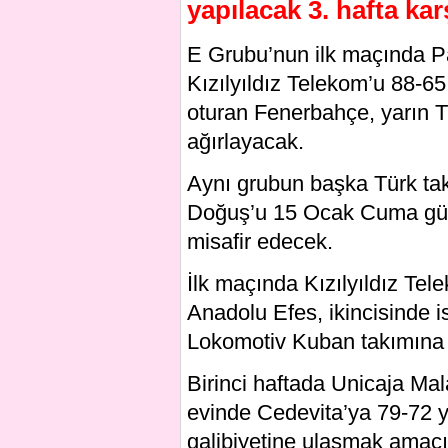
yapılacak 3. hafta ka
E Grubu’nun ilk maçında Pa
Kızılyıldız Telekom’u 88-6
oturan Fenerbahçe, yarın 
ağırlayacak.
Aynı grubun başka Türk ta
Doğuş’u 15 Ocak Cuma gün
misafir edecek.
İlk maçında Kızılyıldız Tel
Anadolu Efes, ikincisinde 
Lokomotiv Kuban takımına 7
Birinci haftada Unicaja Ma
evinde Cedevita’ya 79-72 
galibiyetine ulaşmak amacı