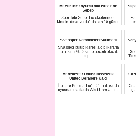
Mersin İdmanyurdu'nda İstifaların
Süpe
Sebebi
Spor Toto Süper Lig ekiplerinden
Fen
Mersin İdmanyurdu'nda son 10 günde
m
yaşanan iler...
Sivasspor Kombineleri Satılmadı
Kony
Sivasspor kulüp idaresi aldığı kararla
ligin ikinci %50 sinde geçerli olacak
Spo
top...
Tork
Manchester United Newcastle
Gazi
United Berabere Kaldı
İngiltere Premier Lig'in 21. haftasında
Orta
oynanan maçlarda West Ham United
ga
ve Asto...