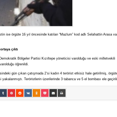
öristin ise örgüte 16 yıl öncesinde katılan “Mazlum” kod adlı Selahattin Arasa v
ortaya çıktı
emokratik Bölgeler Partisi Kızıltepe yöneticisi varolduğu ve eski milletvekili
varolduğu öğrenildi.
ndeki gün çıkan çatışmada 2’si kadın 4 terörist etkisiz hale getirilmiş, örgüt
i yakalanmıştı. Teröristlerin üzerilerinde 3 tabanca ve 5 el bombası ele geçiril