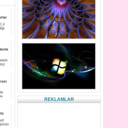
rlar
 il
iği
erini
lanlı
ziçi
rası
de
ve
REKLAMLAR
ştü
ket
üğünün