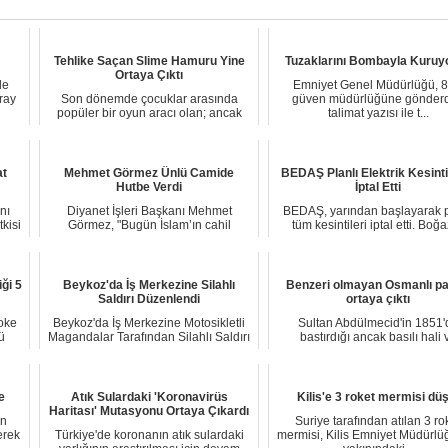
Tehlike Saçan Slime Hamuru Yine
Tuzaklarını Bombayla Kuruyo
Ortaya Çıktı
de
Emniyet Genel Müdürlüğü, 81
ray
Son dönemde çocuklar arasında
güven müdürlüğüne gönderd
popüler bir oyun aracı olan; ancak
talimat yazısı ile t...
kötü koşullarda...
at
Mehmet Görmez Ünlü Camide
BEDAŞ Planlı Elektrik Kesintil
Hutbe Verdi
İptal Etti
nı
Diyanet İşleri Başkanı Mehmet
BEDAŞ, yarından başlayarak p
kisi
Görmez, "Bugün İslam’ın cahil
tüm kesintileri iptal etti. Boğa
müntesiplerinin din-...
Elektrik...
ği 5
Beykoz'da İş Merkezine Silahlı
Benzeri olmayan Osmanlı pa
Saldırı Düzenlendi
ortaya çıktı
Şoke
Beykoz'da İş Merkezine Motosikletli
Sultan Abdülmecid'in 1851'
ü
Magandalar Tarafından Silahlı Saldırı
bastırdığı ancak basılı hali 
Düzenl...
günümüze ulaşamayıp...
e
Atık Sulardaki 'Koronavirüs
Kilis'e 3 roket mermisi dü
Haritası' Mutasyonu Ortaya Çıkardı
an
Suriye tarafından atılan 3 ro
erek
Türkiye'de koronanın atık sulardaki
mermisi, Kilis Emniyet Müdürl