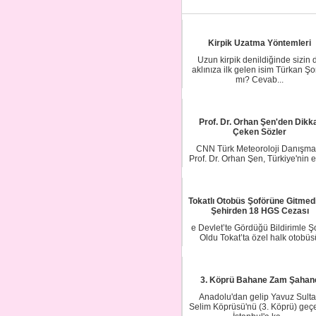
Kirpik Uzatma Yöntemleri
Uzun kirpik denildiğinde sizin 
aklınıza ilk gelen isim Türkan Şo
mı? Cevab...
Prof. Dr. Orhan Şen'den Dikk
Çeken Sözler
CNN Türk Meteoroloji Danışma
Prof. Dr. Orhan Şen, Türkiye'nin et
altına gi...
Tokatlı Otobüs Şoförüne Gitmedi
Şehirden 18 HGS Cezası
e Devlet’te Gördüğü Bildirimle 
Oldu Tokat’ta özel halk otobüs
şoförlüğü...
3. Köprü Bahane Zam Şahan
Anadolu'dan gelip Yavuz Sult
Selim Köprüsü'nü (3. Köprü) geç