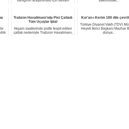
varlığının araştırılması için devam
yakınındaki...
eden çal...
ha
Trabzon Havalimanı'nda Pist Çatladı
Kur'an-ı Kerim 180 dile çevri
Tüm Uçuşlar İptal
Türkiye Diyanet Vakfı (TDV) Müt
nde
Akşam saatlerinde pistte tespit edilen
Heyeti İkinci Başkanı Mazhar B
trik
çatlak nedeniyle Trabzon Havalimanı,
dünya...
uçuş...