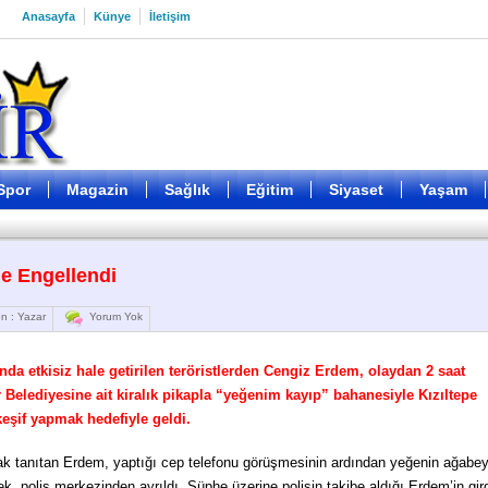
Anasayfa
Künye
İletişim
Spor
Magazin
Sağlık
Eğitim
Siyaset
Yaşam
e Engellendi
n : Yazar
Yorum Yok
nda etkisiz hale getirilen teröristlerden Cengiz Erdem, olaydan 2 saat
Belediyesine ait kiralık pikapla “yeğenim kayıp” bahanesiyle Kızıltepe
eşif yapmak hedefiyle geldi.
rak tanıtan Erdem, yaptığı cep telefonu görüşmesinin ardından yeğenin ağabey
k, polis merkezinden ayrıldı. Şüphe üzerine polisin takibe aldığı Erdem’in gird