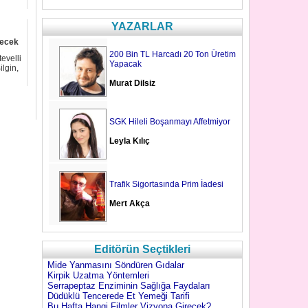
YAZARLAR
lecek
200 Bin TL Harcadı 20 Ton Üretim
evelli
Yapacak
ilgin,
Murat Dilsiz
SGK Hileli Boşanmayı Affetmiyor
Leyla Kılıç
Trafik Sigortasında Prim İadesi
Mert Akça
Editörün Seçtikleri
Mide Yanmasını Söndüren Gıdalar
Kirpik Uzatma Yöntemleri
Serrapeptaz Enziminin Sağlığa Faydaları
Düdüklü Tencerede Et Yemeği Tarifi
Bu Hafta Hangi Filmler Vizyona Girecek?