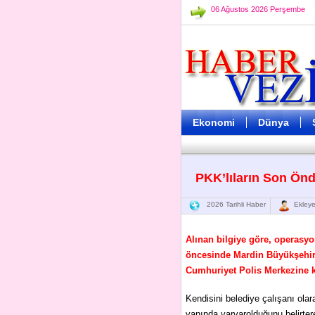
06 Ağustos 2026 Perşembe
Ekonomi
Dünya
PKK’lıların Son Önd
2026 Tarihli Haber
Ekleye
Alınan bilgiye göre, operasyo
öncesinde Mardin Büyükşehir 
Cumhuriyet Polis Merkezine k
Kendisini belediye çalışanı ola
yanında varvarolduğunu belirtere