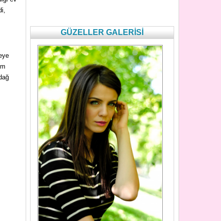
i,
GÜZELLER GALERİSİ
çeye
em
 dağ