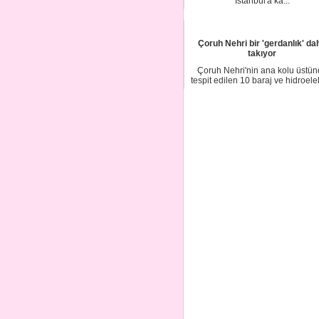
İstanbul'a ka...
Çoruh Nehri bir 'gerdanlık' da
takıyor
Çoruh Nehri'nin ana kolu üstü
tespit edilen 10 baraj ve hidroelek
santral...