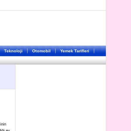
Teknoloji
Otomobil
Yemek Tarifleri
inin
iği ev