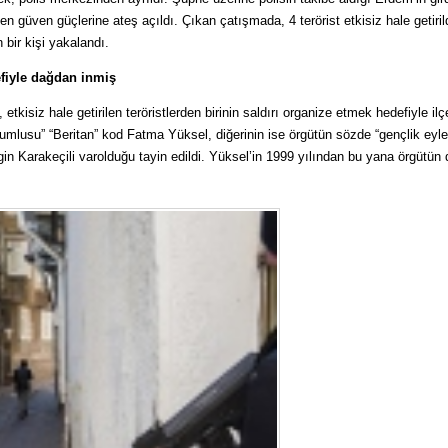
en güven güçlerine ateş açıldı. Çıkan çatışmada, 4 terörist etkisiz hale getirild
bir kişi yakalandı.
efiyle dağdan inmiş
tkisiz hale getirilen teröristlerden birinin saldırı organize etmek hedefiyle il
umlusu” “Beritan” kod Fatma Yüksel, diğerinin ise örgütün sözde “gençlik eyl
gin Karakeçili varolduğu tayin edildi. Yüksel’in 1999 yılından bu yana örgütün