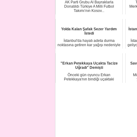
AK Parti Grubu Al Bayraklarla
Donatıldı Türkiye A Milli Futbol
Merk
Takımı’nın Kosov...
Yolda Kalan Şafak Sezer Yardım
İstan
İstedi
İstanbul'da hayatı adeta durma
İsta
noktasına getiren kar yağışı nedeniyle
geliy
bazı nokta...
"Erkan Petekkaya Uçakta Tacize
Sav
Uğradı" Demişti
Önceki gün oyuncu Erkan
Mü
Petekkaya'nın bindiği uçaktaki
yolcuları rahatsız ettiği...