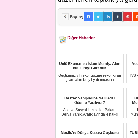
Paylaş
Diğer Haberler
Ünlü Ekonomist İslam Memiş: Altın
Acun
600 Lirayı Görebilir
Geçtiğimiz yıl rekor üstüne rekor kıran
TV8 k
gram altın bu yıl yatırımcısına
beklediğ...
Destek Sahiplerine Ne Kadar
Hi
Ödeme Yapılıyor?
Mot
Aile ve Sosyal Hizmetler Bakanı
Derya Yanık, Aralık ayında 4 nakdi
Mühe
sosyal destek...
Meclis'te Dünya Kupası Coşkusu
TÜBİ