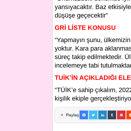
yansıyacaktır. Baz etkisiyle
düşüşe geçecektir”
GRİ LİSTE KONUSU
“Yapmayın şunu, ülkemizin g
yoktur. Kara para aklanmas
süreç takip edilmektedir.
incelemeye tabi tutulmaktad
TUİK’İN AÇIKLADIĞI EL
“TÜİK’e sahip çıkalım, 2022 
kişilik ekiple gerçekleştiriy
Paylaş