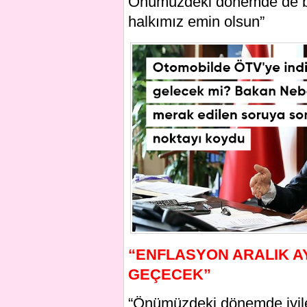
Önümüzdeki dönemde de bu 
halkımız emin olsun”
“ENFLASYON ARALIK A
GEÇECEK”
“Önümüzdeki dönemde iyileş