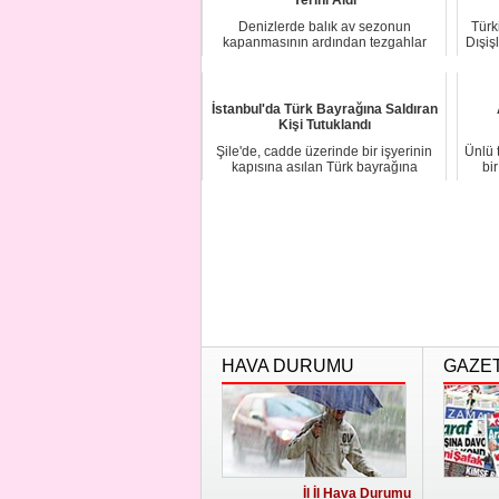
Denizlerde balık av sezonun
Türk
kapanmasının ardından tezgahlar
Dışiş
kültür balıklarına k...
İstanbul'da Türk Bayrağına Saldıran
Kişi Tutuklandı
Şile'de, cadde üzerinde bir işyerinin
Ünlü t
kapısına asılan Türk bayrağına
bi
saldıran ki...
HAVA DURUMU
GAZE
İl İl Hava Durumu