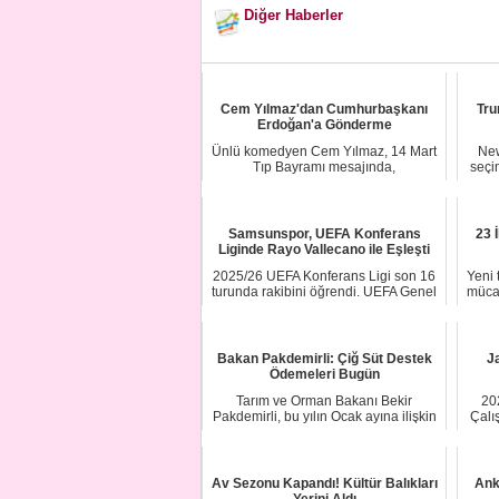
Diğer Haberler
Cem Yılmaz'dan Cumhurbaşkanı
Tru
Erdoğan'a Gönderme
Ünlü komedyen Cem Yılmaz, 14 Mart
New
Tıp Bayramı mesajında,
seçi
Cumhurbaşkanı Recep Tay...
Samsunspor, UEFA Konferans
23 
Liginde Rayo Vallecano ile Eşleşti
2025/26 UEFA Konferans Ligi son 16
Yeni 
turunda rakibini öğrendi. UEFA Genel
mücad
Merkezi’...
Bakan Pakdemirli: Çiğ Süt Destek
J
Ödemeleri Bugün
Tarım ve Orman Bakanı Bekir
20
Pakdemirli, bu yılın Ocak ayına ilişkin
Çalı
çiğ süt dest...
Av Sezonu Kapandı! Kültür Balıkları
Ank
Yerini Aldı