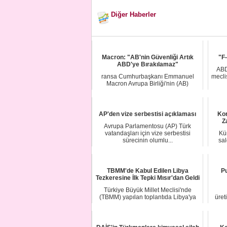
Diğer Haberler
Macron: "AB'nin Güvenliği Artık
"F
ABD'ye Bırakılamaz"
ABD
ransa Cumhurbaşkanı Emmanuel
mecli
Macron Avrupa Birliği'nin (AB)
güvenliğini güçlendi...
AP'den vize serbestisi açıklaması
Kor
Z
Avrupa Parlamentosu (AP) Türk
vatandaşları için vize serbestisi
Kü
sürecinin olumlu...
sal
TBMM'de Kabul Edilen Libya
Pu
Tezkeresine İlk Tepki Mısır'dan Geldi
Türkiye Büyük Millet Meclisi'nde
(TBMM) yapılan toplantıda Libya'ya
üret
asker gönder...