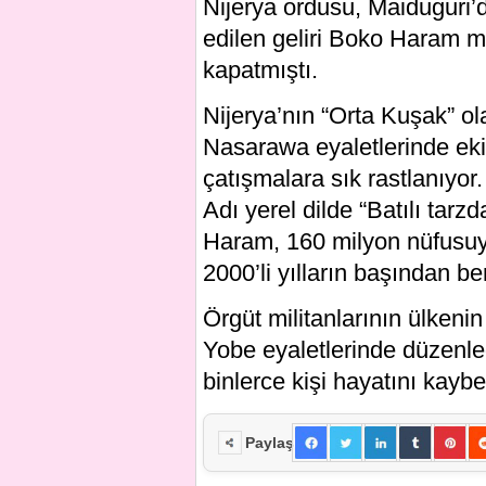
Nijerya ordusu, Maiduguri’
edilen geliri Boko Haram mi
kapatmıştı.
Nijerya’nın “Orta Kuşak” o
Nasarawa eyaletlerinde ekile
çatışmalara sık rastlanıyor.
Adı yerel dilde “Batılı tar
Haram, 160 milyon nüfusuyl
2000’li yılların başından ber
Örgüt militanlarının ülke
Yobe eyaletlerinde düzenled
binlerce kişi hayatını kaybet
Paylaş