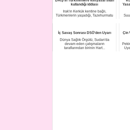
DAİŞ'in Türkmenlere kimyasal silah
Ko
kullandığı iddiası
Yasa
Irak'ın Kerkük kentine bağlı,
Türkmenlerin yaşadığı, Tazehurmatu
Suu
nahiyesindeki s...
hem
İç Savaş Sonrası DSÖ'den Uyarı
Çin
Dünya Sağlık Örgütü, Sudan'da
devam eden çatışmaların
Peki
taraflarından birinin Hart...
Uya