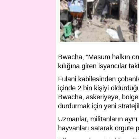
Bwacha, “Masum halkın onla
kılığına giren isyancılar tak
Fulani kabilesinden çobanla
içinde 2 bin kişiyi öldürdüğ
Bwacha, askeriyeye, bölg
durdurmak için yeni strateji
Uzmanlar, militanların ayn
hayvanları satarak örgüte pa