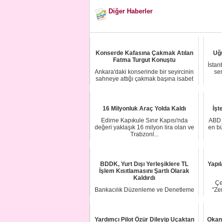
Diğer Haberler
Konserde Kafasına Çakmak Atılan
Uğu
Fatma Turgut Konuştu
İstan
Ankara'daki konserinde bir seyircinin
se
sahneye attığı çakmak başına isabet
eden ş...
16 Milyonluk Araç Yolda Kaldı
İşt
Edirne Kapıkule Sınır Kapısı'nda
ABD 
değeri yaklaşık 16 milyon lira olan ve
en bü
Trabzonl...
BDDK, Yurt Dışı Yerleşiklere TL
Yapıl
İşlem Kısıtlamasını Şartlı Olarak
Kaldırdı
Çe
Bankacılık Düzenleme ve Denetleme
"Ze
Kurulu, nisan ayında bankaların,
konsolidasyon...
Yardımcı Pilot Özür Dileyip Uçaktan
Okan