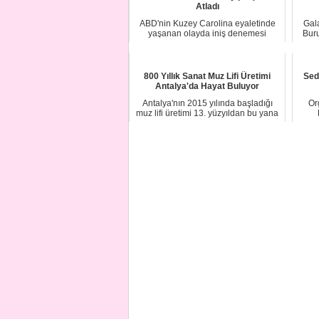
Atladı
ABD'nin Kuzey Carolina eyaletinde
Gal
yaşanan olayda iniş denemesi
Bur
sırasında sağ tek...
800 Yıllık Sanat Muz Lifi Üretimi
Sed
Antalya'da Hayat Buluyor
Antalya'nın 2015 yılında başladığı
Or
muz lifi üretimi 13. yüzyıldan bu yana
Japon ...