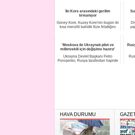
İki Kore arasındaki gerilim
Su
tırmanıyor
Güney Kore, Kuzey Kore'nin bugün iki
Di
kısa menzilli balistik füze fırlattığını
yap
du...
'Moskova ile Ukraynalı pilot ve
Rusy
milletvekili için değişime hazırız'
Ukrayna Devlet Başkanı Petro
Rus
Poroşenko, Rusya tarafından hapiste
tutulan Ukrayna...
HAVA DURUMU
GAZE