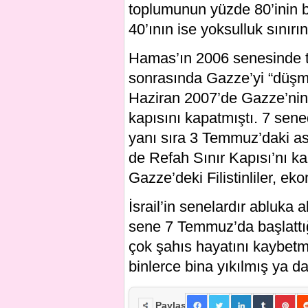
toplumunun yüzde 80’inin b
40’ının ise yoksulluk sınırın
Hamas’ın 2006 senesinde te
sonrasında Gazze’yi “düşman
Haziran 2007’de Gazze’nin “
kapısını kapatmıştı. 7 s
yanı sıra 3 Temmuz’daki as
de Refah Sınır Kapısı’nı ka
Gazze’deki Filistinliler, ek
İsrail’in senelardır abluka 
sene 7 Temmuz’da başlattığ
çok şahıs hayatını kaybetm
binlerce bina yıkılmış ya d
Paylaş