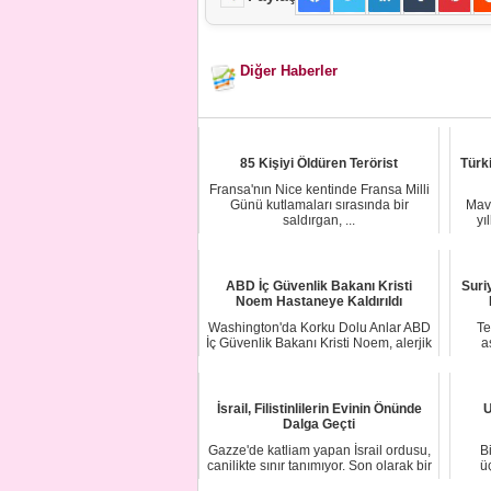
Diğer Haberler
85 Kişiyi Öldüren Terörist
Türki
Fransa'nın Nice kentinde Fransa Milli
Günü kutlamaları sırasında bir
Mavi
saldırgan, ...
yı
ABD İç Güvenlik Bakanı Kristi
Suri
Noem Hastaneye Kaldırıldı
Washington'da Korku Dolu Anlar ABD
Te
İç Güvenlik Bakanı Kristi Noem, alerjik
a
reak...
İsrail, Filistinlilerin Evinin Önünde
U
Dalga Geçti
Gazze'de katliam yapan İsrail ordusu,
B
canilikte sınır tanımıyor. Son olarak bir
ü
...