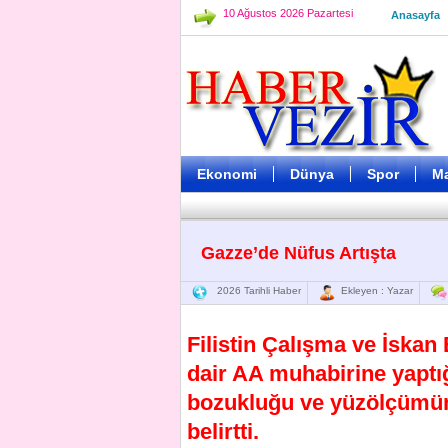
10 Ağustos 2026 Pazartesi
Anasayfa
Ekonomi
Dünya
Spor
M
Gazze’de Nüfus Artışta
2026 Tarihli Haber
Ekleyen : Yazar
Filistin Çalışma ve İska
dair AA muhabirine yaptı
bozukluğu ve yüzölçümüne
belirtti.