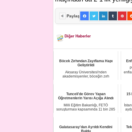
Paylaş
Diğer Haberler
Böcek Zırhından Zayıflama Hapı
Enf
Geliştirildi
P
Aksaray Üniversitesi'nden
enfla
akademisyenler, böceğin zırh
kısmındaki nanoliflerin k...
Tunceli'de Görev Yapan
15 
Öğretmenlerin Yarısı Açığa Alındı
Milli Eğitim Bakanlığı, FETÖ
İsta
soruşturması kapsamında 11 bin 285
ayda
öğetmenin görevi...
Galatasaray'dan Ayrıldı Kendini
Tek
Buldu