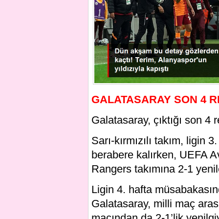
GALATASARAY SON 4 R
Galatasaray, çıktığı son 4 
Sarı-kırmızılı takım, ligin
berabere kalırken, UEFA Av
Rangers takımına 2-1 yenil
Ligin 4. hafta müsabakası
Galatasaray, milli maç ara
maçından da 2-1’lik yenilgiy