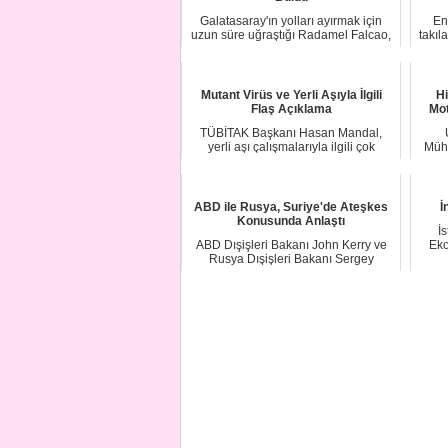
Galatasaray'ın yolları ayırmak için
En
uzun süre uğraştığı Radamel Falcao,
takıl
transfer...
Mutant Virüs ve Yerli Aşıyla İlgili
Hi
Flaş Açıklama
Mot
TÜBİTAK Başkanı Hasan Mandal,
yerli aşı çalışmalarıyla ilgili çok
Mühe
önemli açıklam...
ABD ile Rusya, Suriye'de Ateşkes
İ
Konusunda Anlaştı
İs
ABD Dışişleri Bakanı John Kerry ve
Eko
Rusya Dışişleri Bakanı Sergey
Lavrov, İsviçre...