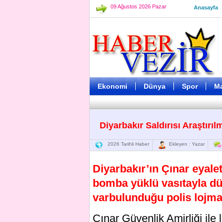
09 Ağustos 2026 Pazar
Anasayfa
Ekonomi
Dünya
Spor
M
Diyarbakır Saldırısı Araştır
2026 Tarihli Haber
Ekleyen : Yazar
Diyarbakır’ın Çınar eyale
bomba yüklü vasıtayla düz
varbulunduğu polis lojman
Çınar Güvenlik Amirliği il