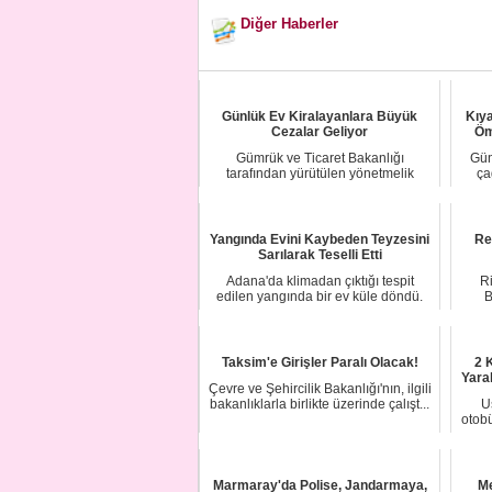
Diğer Haberler
Günlük Ev Kiralayanlara Büyük
Kıya
Cezalar Geliyor
Öm
Gümrük ve Ticaret Bakanlığı
Gün
tarafından yürütülen yönetmelik
ça
çalışması ile mevzua...
Yangında Evini Kaybeden Teyzesini
Re
Sarılarak Teselli Etti
Adana'da klimadan çıktığı tespit
Ri
edilen yangında bir ev küle döndü.
B
Evde yaşayan...
Taksim'e Girişler Paralı Olacak!
2 
Yara
Çevre ve Şehircilik Bakanlığı'nın, ilgili
bakanlıklarla birlikte üzerinde çalışt...
U
otob
Marmaray'da Polise, Jandarmaya,
M