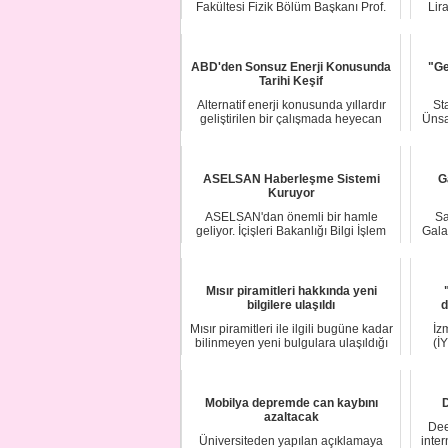
Fakültesi Fizik Bölüm Başkanı Prof.
Lira
Dr. İskende...
ABD'den Sonsuz Enerji Konusunda
"Ge
Tarihi Keşif
Alternatif enerji konusunda yıllardır
St
geliştirilen bir çalışmada heyecan
Ünsa
verici ...
ASELSAN Haberleşme Sistemi
G
Kuruyor
ASELSAN'dan önemli bir hamle
Sa
geliyor. İçişleri Bakanlığı Bilgi İşlem
Gala
Daire Başka...
Mısır piramitleri hakkında yeni
bilgilere ulaşıldı
d
Mısır piramitleri ile ilgili bugüne kadar
İz
bilinmeyen yeni bulgulara ulaşıldığı
(İ
v...
Mobilya depremde can kaybını
D
azaltacak
Dee
Üniversiteden yapılan açıklamaya
inte