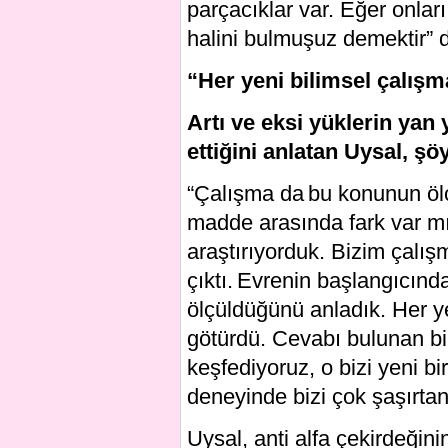
parçacıklar var. Eğer onlar
halini bulmuşuz demektir” d
“Her yeni bilimsel çalışm
Artı ve eksi yüklerin yan 
ettiğini anlatan Uysal, şö
“Çalışma da bu konunun ölç
madde arasında fark var mı
araştırıyorduk. Bizim çalışm
çıktı. Evrenin başlangıcın
ölçüldüğünü anladık. Her ye
götürdü. Cevabı bulunan bir
keşfediyoruz, o bizi yeni b
deneyinde bizi çok şaşırtan 
Uysal, anti alfa çekirdeğini