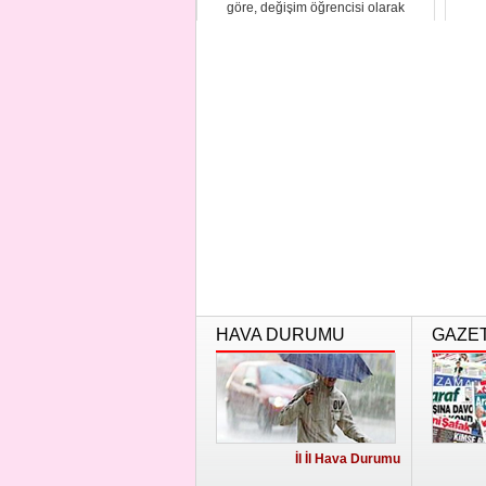
göre, değişim öğrencisi olarak
ABD'deki North C...
HAVA DURUMU
GAZE
İl İl Hava Durumu