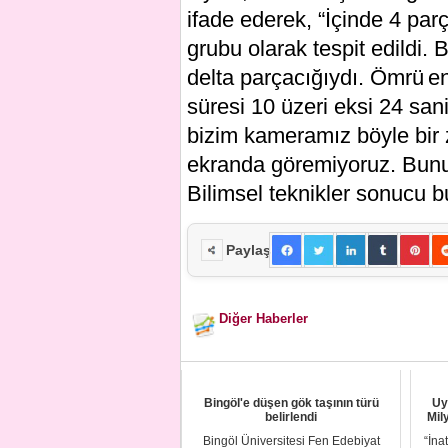
ifade ederek, “İçinde 4 par
grubu olarak tespit edildi.
delta parçacığıydı. Ömrü e
süresi 10 üzeri eksi 24 sani
bizim kameramız böyle bir 
ekranda göremiyoruz. Bunun 
Bilimsel teknikler sonucu b
Paylaş
Diğer Haberler
Bingöl'e düşen gök taşının türü
Uy
belirlendi
Mily
Bingöl Üniversitesi Fen Edebiyat
“İna