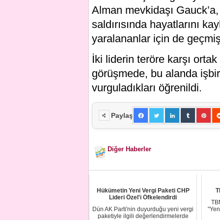
Alman mevkidaşı Gauck’a, 
saldırısında hayatlarını ka
yaralananlar için de geçmiş o
İki liderin teröre karşı or
görüşmede, bu alanda işbirli
vurguladıkları öğrenildi.
Paylaş
Diğer Haberler
Hükümetin Yeni Vergi Paketi CHP
T
Lideri Özel'i Öfkelendirdi
TBM
Dün AK Parti'nin duyurduğu yeni vergi
"Yen
paketiyle ilgili değerlendirmelerde