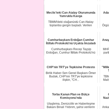
buluna...
Meclis'teki Can Atalay Oturumunda
Ada
Yumruklu Kavga
TBMM'deki olağanüstü Can Atalay
toplantısı gergin başladı. Verilen
Örgü
aranın ardınd...
Cumhurbaşkanı Erdoğan Cumhur
Anay
İttifakı Protokolü'nü Uçakta İmzaladı
Cumhurbaşkanı Recep Tayyip
MHP 
Erdoğan, Cumhur İttifakı Protokolü'nü
part
imzaladı...
CHP'nin TRT'ye Tepkisine Protesto
"Mill
Birlik Haber-Sen Genel Başkanı Ömer
Budak, CHP'nin TRT'ye tepkisine
TBM
ilişkin, "CH...
Mali
Torba Kanun Plan ve Bütçe
Komisyonu'nda
Nazl
Ulaştırma, Denizcilik ve Haberleşme
Bakanı Binali Yıldırım, şahsi verilerin
Ankar