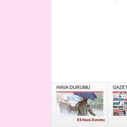
koru...
CHP
HAVA DURUMU
GAZE
İl İl Hava Durumu