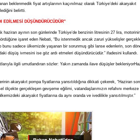
anan beklenmedik fiyat artışlarının kaçınılmaz olarak Türkiye’deki akaryakıt
ediğini belirtti.
DI EDİLMESİ DÜŞÜNDÜRÜCÜDÜR”
k haziran ayının son günlerinde Türkiye’de benzinin litresinin 27 lira, motorini
ni gördüğüne işaret eden Nebati, “Bu istenmedik ancak zaruri yükselişler gerçekl
p bunu sadece ülkemizde yaşanan bir sorunmuş gibi lanse edenlerin, son dö
daki düşüş ivmesini ise göz ardı etmeleri düşündürücüdür.” ifadesini kullandı.
tlarıyla ilgili umutlandıran sözler: Yakın zamanda ilave düşüşler bekleniyorHa
erinin akaryakıt pompa fiyatlarına yansıtıldığına dikkati çekerek, “Haziran s
esel ölçekte gerçekleşen gevşeme eğilimi, vatandaşlarımızın refahını merkeze
lkemizdeki akaryakıt fiyatlarına da aynı oranda ve ivedilikle yansıtılmıştır.”