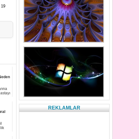
 19
 Neden
arına
hastayı
REKLAMLAR
ral
il
lik