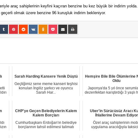
yle araç sahiplerinin keyfini kaçıran benzine bu kez büyük bir indirim yolda.
eçerli olmak üzere benzine 96 kuruşluk indirim bekleniyor.
lı
Sarah Harding Kansere Yenik Düştü
Hemşire Bile Bile Ölümlerine
Oldu
Geçtiğimiz sene meme kanseri teşhisi
tli
konulan İngiliz şarkıcı ve oyuncu
Japonya'da 5 yıl önce seruml
dırı
Sarah Har...
dezenfektan karıştırdığı 3 yaşlı 
zehir...
an
CHP'ye Geçen Belediyelerin Kalem
Uber'in Sürücüsüz Aracı Ku
Kalem Borçları
İhlallerine Devam Ediyor
ldı
Cumhurbaşkanı Erdoğan'ın belediye
Özel araç sahiplerinin mob
dızın
borçlarının tahsil edilmesi talimatı
uygulama aracılığıyla taksici
üzerine b...
yapmasına imkan sa...