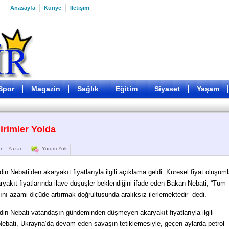
Anasayfa
Künye
İletişim
Spor
Magazin
Sağlık
Eğitim
Siyaset
Yaşam
irimler Yolda
n : Yazar
Yorum Yok
 Nebati’den akaryakıt fiyatlarıyla ilgili açıklama geldi. Küresel fiyat oluşuml
yakıt fiyatlarında ilave düşüşler beklendiğini ifade eden Bakan Nebati, “Tüm
ını azami ölçüde artırmak doğrultusunda aralıksız ilerlemektedir” dedi.
in Nebati vatandaşın gündeminden düşmeyen akaryakıt fiyatlarıyla ilgili
ebati, Ukrayna’da devam eden savaşın tetiklemesiyle, geçen aylarda petrol