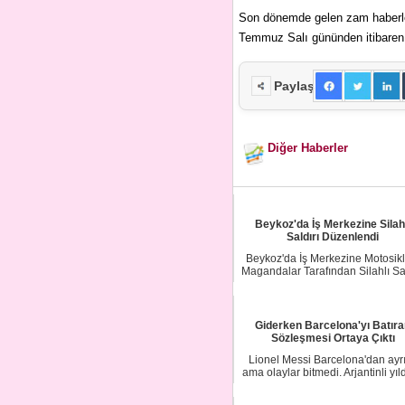
Son dönemde gelen zam haberleri
Temmuz Salı gününden itibaren g
Paylaş
Diğer Haberler
Beykoz'da İş Merkezine Silah
Saldırı Düzenlendi
Beykoz'da İş Merkezine Motosikle
Magandalar Tarafından Silahlı Sal
Düzenl...
Giderken Barcelona'yı Batır
Sözleşmesi Ortaya Çıktı
Lionel Messi Barcelona'dan ayrı
ama olaylar bitmedi. Arjantinli yıl
kulü...