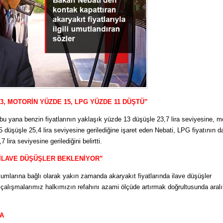
13, MOTORİN YÜZDE 15, LPG YÜZDE 11 DÜŞTÜ”
bu yana benzin fiyatlarının yaklaşık yüzde 13 düşüşle 23,7 lira seviyesine, m
5 düşüşle 25,4 lira seviyesine gerilediğine işaret eden Nebati, LPG fiyatının d
lira seviyesine gerilediğini belirtti.
 İLAVE DÜŞÜŞLER BEKLENİYOR”
şumlarına bağlı olarak yakın zamanda akaryakıt fiyatlarında ilave düşüşler
 çalışmalarımız halkımızın refahını azami ölçüde artırmak doğrultusunda aral
DA