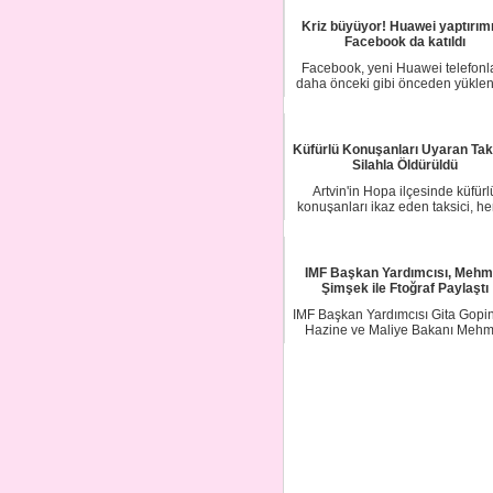
Kriz büyüyor! Huawei yaptırım
Facebook da katıldı
Facebook, yeni Huawei telefonl
daha önceki gibi önceden yükle
olan Facebo...
Küfürlü Konuşanları Uyaran Taks
Silahla Öldürüldü
Artvin'in Hopa ilçesinde küfürl
konuşanları ikaz eden taksici, h
kimliği be...
IMF Başkan Yardımcısı, Mehm
Şimşek ile Ftoğraf Paylaştı
IMF Başkan Yardımcısı Gita Gopin
Hazine ve Maliye Bakanı Mehm
Şimşek ile f...