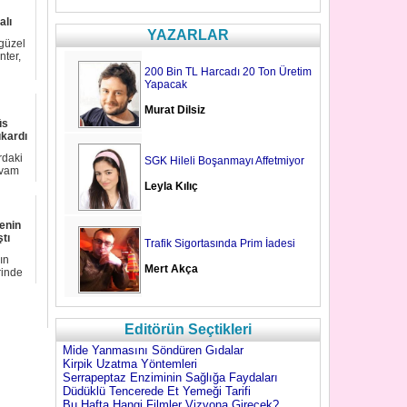
alı
YAZARLAR
 güzel
nter,
200 Bin TL Harcadı 20 Ton Üretim
Yapacak
Murat Dilsiz
üs
ıkardı
rdaki
SGK Hileli Boşanmayı Affetmiyor
evam
Leyla Kılıç
tenin
ştı
Trafik Sigortasında Prim İadesi
ın
Mert Akça
rinde
Editörün Seçtikleri
Mide Yanmasını Söndüren Gıdalar
Kirpik Uzatma Yöntemleri
Serrapeptaz Enziminin Sağlığa Faydaları
Düdüklü Tencerede Et Yemeği Tarifi
Bu Hafta Hangi Filmler Vizyona Girecek?