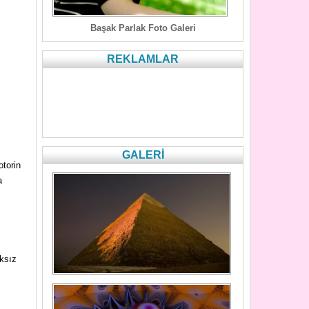
Başak Parlak Foto Galeri
REKLAMLAR
GALERİ
otorin
a
ıksız