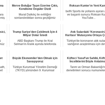
ına
Merve Boluğur Taşın Üzerine Çıktı,
Roksan Kunter'ın Yeni Kan
Kendisine Övgüler Dizdi
beIN Sports ile yollarını ayıran
ara
Murat Dalkılıç ile evliliğini
ve başarılı sunucu Roksan Ku
nmiş
sonlandırdıktan sonra geçtiğimiz
YouTube...
günlerde hayranı ...
ici,
Trump Suriye'den Çekilmek İçin 4
Atık Sulardaki 'Koronavir
Milyar Dolar İstedi
Haritası' Mutasyonu Ortaya Ç
ü
ABD Başkanı Trump ile Kral
Türkiye'de koronanın atık sula
enüz
Selman'ın Aralık ayında telefonda
varlığının araştırılması için d
görüştüğünü belirte...
eden çal...
et
Büyük Ekonomiler'den Olmak için
Köfteci Yusuf'un Sahibi, Köf
Savaşıyoruz
İnceliklerini Böyle Anlatmı
ath,
Türkiye Kurumsal Yönetim Derneği
Tarım ve Orman Bakanlığı'n
et
(TKYD) yönünden 9. Kurumsal
denetimleri sonucu numunele
Yönetim Zirvesi kap...
domuz etine rastla...