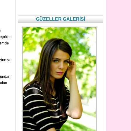
GÜZELLER GALERİSİ
n
eşirken
nemde
zine ve
onundan
 alan