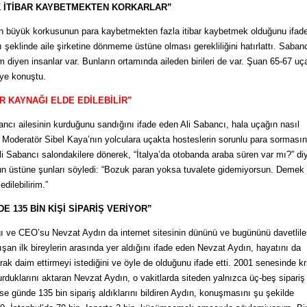
 İTİBAR KAYBETMEKTEN KORKARLAR”
n en büyük korkusunun para kaybetmekten fazla itibar kaybetmek olduğunu ifad
nı şeklinde aile şirketine dönmeme üstüne olması gerekliliğini hatırlattı. Saban
 diyen insanlar var. Bunların ortamında aileden birileri de var. Şuan 65-67 u
ye konuştu.
R KAYNAĞI ELDE EDİLEBİLİR”
cı ailesinin kurduğunu sandığını ifade eden Ali Sabancı, hala uçağın nasıl
tı. Moderatör Sibel Kaya’nın yolculara uçakta hosteslerin sorunlu para sormasın
Ali Sabancı salondakilere dönerek, “İtalya’da otobanda araba süren var mı?” di
ğun üstüne şunları söyledi: “Bozuk paran yoksa tuvalete gidemiyorsun. Demek 
dilebilirim.”
 135 BİN KİŞİ SİPARİŞ VERİYOR”
ve CEO’su Nevzat Aydın da internet sitesinin dününü ve bugününü davetlile
nışan ilk bireylerin arasında yer aldığını ifade eden Nevzat Aydın, hayatını da
arak daim ettirmeyi istediğini ve öyle de olduğunu ifade etti. 2001 senesinde kr
urduklarını aktaran Nevzat Aydın, o vakitlarda siteden yalnızca üç-beş sipariş
 ise günde 135 bin sipariş aldıklarını bildiren Aydın, konuşmasını şu şekilde