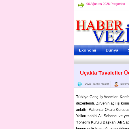
06 Ağustos 2026 Perşembe
Ekonomi
Dünya
Uçakta Tuvaletler Üc
2026 Tarihli Haber
Ekleye
Türkiye Genç İş Adamları Konfe
düzenlendi. Zirvenin açılış kon
anlattı. Patronlar Okulu Kuruc
Yolları sahibi Ali Sabancı ve 
Yönetim Kurulu Başkanı Ali Saban
bunun gelir kaynağı olma ihtimal