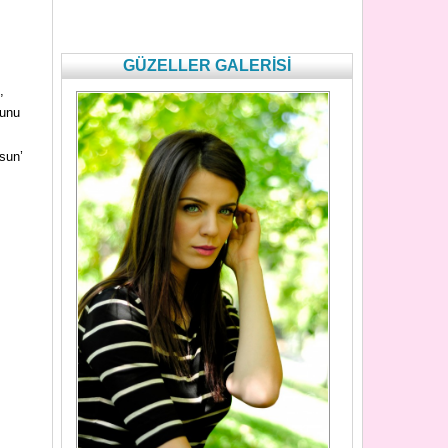
GÜZELLER GALERİSİ
,
ğunu
sun’