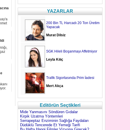
racına
YAZARLAR
uay'a
200 Bin TL Harcadı 20 Ton Üretim
ehmet
Yapacak
Murat Dilsiz
ldi
lığı,
SGK Hileli Boşanmayı Affetmiyor
gaz
Leyla Kılıç
ce
Trafik Sigortasında Prim İadesi
şkanı
Mert Akça
yor.
Editörün Seçtikleri
Mide Yanmasını Söndüren Gıdalar
Kirpik Uzatma Yöntemleri
Serrapeptaz Enziminin Sağlığa Faydaları
Düdüklü Tencerede Et Yemeği Tarifi
Bu Hafta Hangi Filmler Vizyona Girecek?