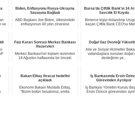
ra
Biden, Enflasyonu Rusya-Ukrayna
Bursa'da Çiftlik Bank'ın 34 A
Savaşına Bağladı
Savcılık El Koydu
dan
ABD Başkanı Joe Biden, ülkesindeki
Binlerce kişiyi dolandırıp Urug
n ve
enflasyonun 40 yılın zirvesine
kaçan Çiftlik Bank CEO'su M
çıkmasındaki n...
Aydın'ın B...
ldi
Faiz Kararı Sonrası Merkez Bankası
Doğal Gaz Desteği Yükselti
Rezervleri
ğü
Aile ve Sosyal Hizmetler Bakan
AP
Merkez Bankası'nın toplam rezervleri
vatandaşlara sunulan doğal 
18 Ağustos haftasında bir önceki
desteğinin ye...
haftaya ...
e
Bakan Elitaş ihracat hedefini
İş Bankasında Ersin Özin
açıkladı
Görevinden Ayrılıyor
Ekonomi Bakanı Mustafa Elitaş,
İş Bankası Yönetim Kurulu Ba
k
"Bizim bütün hesabımız, emtia
Ersin Özince görevinden ayrılı
fiyatlarında bir sa...
Özince munz...