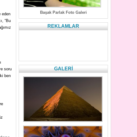
Başak Parlak Foto Galeri
e eden
cı, “Bu
REKLAMLAR
çağımız
ı
GALERİ
ye soru
ki ben
re
iz