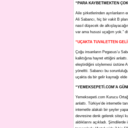
“PARA KAYBETMEKTEN ÇOK
Aile şirketlerinden ayrılanları
Ali Sabancı, hiç bir vakit B pla
nasıl düşecek de alkışlayacağım
var ama hususi uçağım yok.” di
“UÇAKTA TUVALETTEN GELİ
Çoğu insanların Pegasus’u Saban
kalktığına hayret ettiğini anlat
eleştirdiğini söylemesi üstüne 
yöneltti. Sabancı bu sorunlulu
uçakta da bir gelir kaynağı elde e
“YEMEKSEPETİ.COM’A GÜNDE
Yemeksepeti.com Kurucu Ortağı 
anlattı. Türkiye’de internetle ta
internetle alakalı bir şeyler yap
devresine denk gelerek siteyi k
aldıklarını açıkladı. Şimdilerde