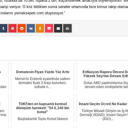
00, İstanbul’da 70 bin, Isparta 2 bin, küçümsemek amacıyla söylemiyorum. Bi
parişi veriyor. O kriz bittikten sonra seneler ortamında bize kimse rakip olamad
cirolarını yemeksepeti.com oluşturuyor.”
n
Domatesin Fiyatı Yüzde Yüz Arttı
Enflasyon Raporu Öncesi D
Yüksek Seyrine Devam Edi
Mersin'in Erdemli eyaletinde salkım
domates fiyatı 3 lirayı bulurken,
Dolar, ABD yaptırımlarına iliş
ndan
sofralık n...
devam eden endişelerle tari
zirvesinin hemen...
i
TOKİ'den en kapsamlı kentsel
İnsani Geçim Ücreti Ne Kadar
dönüşüm hareketi: "54 il, 240 bin
anı
Türkiye İktisadi Girişim ve İş A
konut"
ınma
Derneği (İGİAD), İnsani Geçim 
Başbakanlık Toplu Konut İdaresi
(İGÜ)...
(TOKİ), Türkiye'nin farklı bölgelerinde
yerel yö...