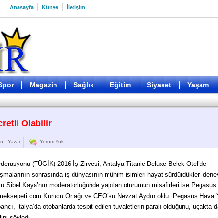
Anasayfa
Künye
İletişim
Spor
Magazin
Sağlık
Eğitim
Siyaset
Yaşam
retli Olabilir
n : Yazar
Yorum Yok
derasyonu (TÜGİK) 2016 İş Zirvesi, Antalya Titanic Deluxe Belek Otel’de
uşmalarının sonrasında iş dünyasının mühim isimleri hayat sürdürdükleri deney
usu Sibel Kaya’nın moderatörlüğünde yapılan oturumun misafirleri ise Pegasu
yemeksepeti.com Kurucu Ortağı ve CEO’su Nevzat Aydın oldu. Pegasus Hava Y
cı, İtalya’da otobanlarda tespit edilen tuvaletlerin paralı olduğunu, uçakta d
ini söyledi.