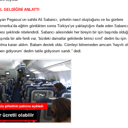
L GELDİĞİNİ ANLATTI
an Pegasus’un sahibi Ali Sabancı, şirketin nasıl oluştuğunu ve bu günlere
n Amerika’da eğitim gördükten sonra Türkiye’ye yaklaştığını ifade eden Sabancı
ilesi şeklinde nitelendirdi. Sabancı ailesindeki her bireyin bir işin başında oldu
şında bir aile ferdi var, ‘bizdeki damatlar gelinlerde birinci sınıf’ dedim bu işin
yrılma kararı aldım. Babam destek oldu. Cümleyi bitiremeden amcam ‘hayırlı ol
n gidiyorum’ dedim tatile gidiyorum sandı.” dedi.