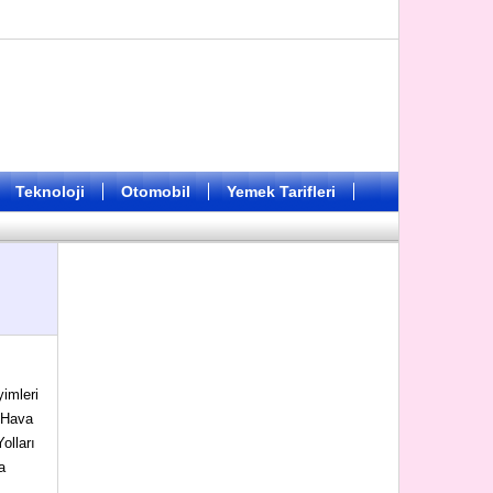
Teknoloji
Otomobil
Yemek Tarifleri
imleri
s Hava
olları
a