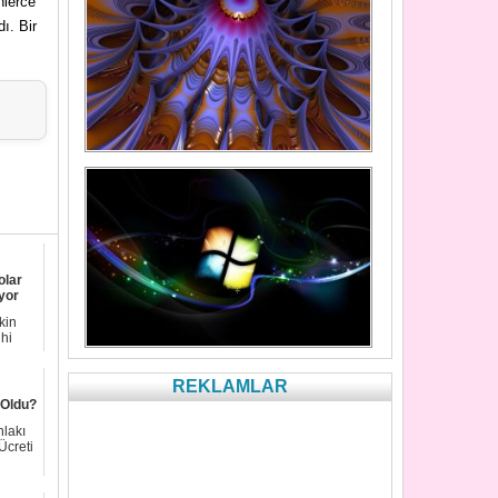
nlerce
ı. Bir
olar
yor
kin
hi
REKLAMLAR
 Oldu?
hlakı
Ücreti