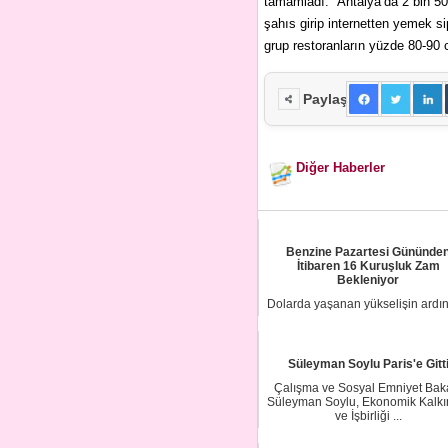
tamamladı: “Antalya’da 2 bin 5
şahıs girip internetten yemek si
grup restoranların yüzde 80-90 
Paylaş
Diğer Haberler
Benzine Pazartesi Gününde
İtibaren 16 Kuruşluk Zam
Bekleniyor
Dolarda yaşanan yükselişin ardı
benzine zam göründü. Sektör
yetkililerinden ...
Süleyman Soylu Paris'e Gitt
Çalışma ve Sosyal Emniyet Bak
Süleyman Soylu, Ekonomik Kalk
ve İşbirliği ...