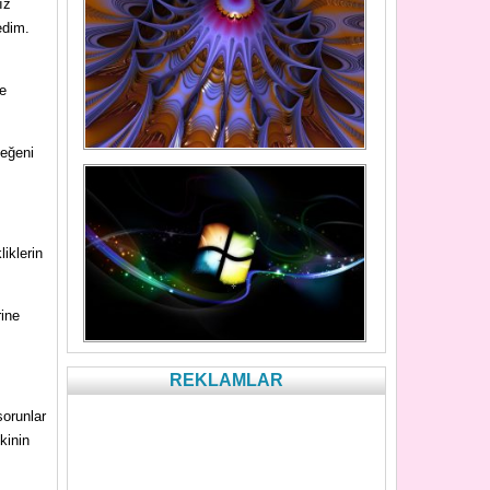
ız
edim.
le
yeğeni
iklerin
rine
REKLAMLAR
orunlar
kinin