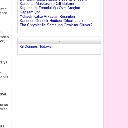
Karbonat Maskesi ile Cilt Bakımı
Kış Lastiği Zorunluluğu Özel Araçları
fteri
Kapsamıyor
etico
Yüksek Kalite Arkaplan Resimleri
Kanserin Genetik Haritası Çıkartılacak
Fiat Chrysler ile Samsung Ortak mı Oluyor?
a
i'nden
.
re,
Kıl Dönmesi Tedavisi
-
ta'ya
r
ervis
onel
ra on
evlet
ısa