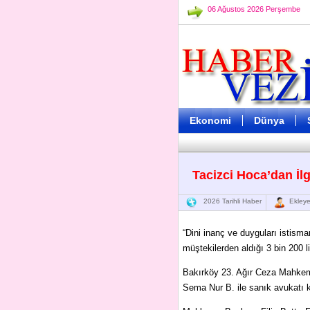
06 Ağustos 2026 Perşembe
Ekonomi
Dünya
Tacizci Hoca’dan İ
2026 Tarihli Haber
Ekleye
“Dini inanç ve duyguları istisma
müştekilerden aldığı 3 bin 200 li
Bakırköy 23. Ağır Ceza Mahkem
Sema Nur B. ile sanık avukatı k