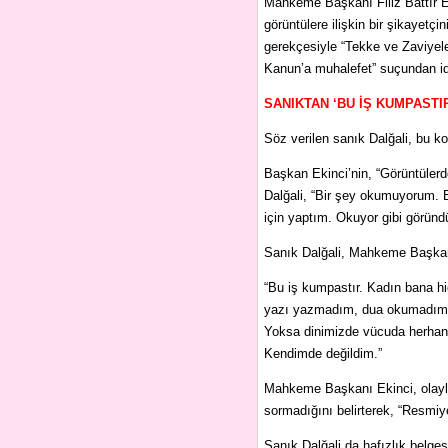
Mahkeme Başkanı Filiz Battır Eki
görüntülere ilişkin bir şikayetçi
gerekçesiyle “Tekke ve Zaviyele
Kanun’a muhalefet” suçundan iddi
SANIKTAN ‘BU İŞ KUMPASTI
Söz verilen sanık Dalğali, bu konu
Başkan Ekinci’nin, “Görüntüler
Dalğali, “Bir şey okumuyorum. 
için yaptım. Okuyor gibi göründ
Sanık Dalğali, Mahkeme Başkanı
“Bu iş kumpastır. Kadın bana h
yazı yazmadım, dua okumadım. K
Yoksa dinimizde vücuda herhang
Kendimde değildim.”
Mahkeme Başkanı Ekinci, olayla 
sormadığını belirterek, “Resmiy
Sanık Dalğali da hafızlık belge