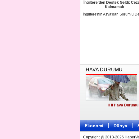
İngiltere'den Destek Geldi: Cez
Kalmamalı
İngiltere'nin Asya'dan Sorumlu De
Bakanı Mark Field, Birleşmiş
Milletler'in ...
HAVA DURUMU
İl İl Hava Durumu
Ekonomi
Dünya
Copyright @ 2013-2026 HaberVezi