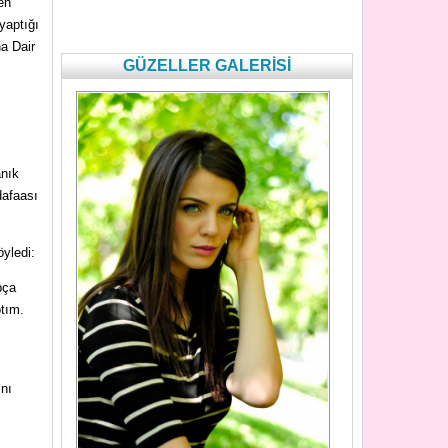
en
 yaptığı
na Dair
GÜZELLER GALERİSİ
anık
dafaası
yledi:
pça
tım.
ını