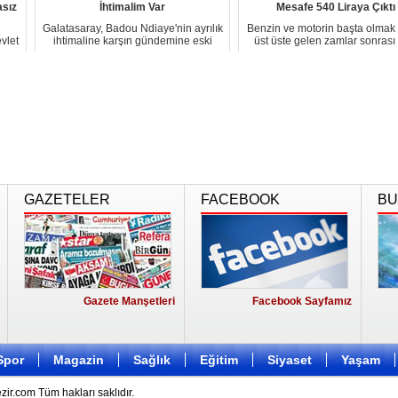
asız
İhtimalim Var
Mesafe 540 Liraya Çıktı
Galatasaray, Badou Ndiaye'nin ayrılık
Benzin ve motorin başta olmak
vlet
ihtimaline karşın gündemine eski
üst üste gelen zamlar sonrası
Trabzonsp...
servis üc...
GAZETELER
FACEBOOK
BU
Gazete Manşetleri
Facebook Sayfamız
Spor
Magazin
Sağlık
Eğitim
Siyaset
Yaşam
r.com Tüm hakları saklıdır.