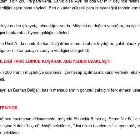
im 3 bin 200 lira para verdi. Sanık bize ‘Ayrı bir oda var mı?’ deyince rahats
erdiğini eşim bana söyledi. Ben o kadar yüksek para isteyeceğini tahmin etm
ekiye neden şikayetçi olmadığını sordu. Müşteki de doğum yaptığını, bu işler
ni bırakarak adliyeye geldiğini söyledi.
en Ümit A. da sanık Burhan Dalğali’nin imam nikahını kıydığını, şahit olarak 
a bir miktar parayı rızasıyla verdiğini dile getirdi.
LDİĞİ FARK EDİNCE KOŞARAK ADLİYEDEN UZAKLAŞTI
bin 200 liranın müştekiye ödenmesi için hesap açılmasına karar vererek, eksikl
edi.
rılan Burhan Dalğali, basın mensuplarının görüntü çektiğini fark etmesi üze
STENİYOR
ğınca hazırlanan iddianamede, müşteki Ebubekir B.’nin eşi Sema Nur B. ile s
e eşine 3 defa “boş ol” dediği belirtilerek, “dini nikah tazelemek” isteyen müşte
belirtiliyor.