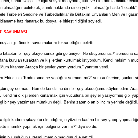
nci, sanık Dalğali ile ilgili sosyal medyada çıkan ve bir kadınla birlikte çekil
nin olmadığını belirterek, sanık hakkında dinen yetkili olmadığı halde “hocalık”
rle Türbeleri Seddine ve Türbedarlıklar ile Birtakım Unvanların Men ve İlgası
aname hazırlanarak bu dosya ile birleştirildiğini söyledi.
R’ SAVUNMASI
yla ilgili önceki savunmalarını tekrar ettiğini belirtti.
de kitaptan bir şey okuyorsunuz gibi görünüyor. Ne okuyorsunuz?” sorusuna s
Bana kurulan tuzaktan ve kişilerden kurtulmak istiyordum. Kendi nefsimin mü
üğüm kitaptan Arapça bir şeyler yazmıyordum.” yanıtını verdi.
 Ekinci’nin “Kadın sana ne yaptığını sormadı mı?” sorusu üzerine, şunları sö
içbir şey sormadı. Ben de kendisine dini bir şey okuduğumu söylemedim. Ara
endimi o kişilerden kurtarmak için vücuduna bir şeyler yazıyormuş gibi yap
i bir şey yazılması mümkün değil. Benim zaten o an bilincim yerinde değildi.
ilgili kadının şikayetçi olmadığını, o yüzden kadına bir şey yapıp yapmadığ
ette imamlık yapmak için belgeniz var mı?” diye sordu.
sinin bulunduğunu, resmi imam olmadığını dile getirdi.