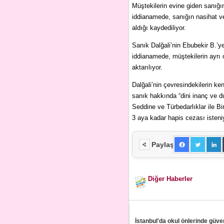
Müştekilerin evine giden sanığı
iddianamede, sanığın nasihat ve 
aldığı kaydediliyor.
Sanık Dalğali’nin Ebubekir B.’y
iddianamede, müştekilerin ayrı o
aktarılıyor.
Dalğali’nin çevresindekilerin ken
sanık hakkında “dini inanç ve du
Seddine ve Türbedarlıklar ile B
3 aya kadar hapis cezası isteni
Paylaş
Diğer Haberler
İstanbul'da okul önlerinde güve