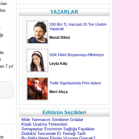
ılan
lira
YAZARLAR
200 Bin TL Harcadı 20 Ton Üretim
n
Yapacak
ğı
Murat Dilsiz
de,
SGK Hileli Boşanmayı Affetmiyor
i
Leyla Kılıç
an 7 yıl
Trafik Sigortasında Prim İadesi
Mert Akça
Editörün Seçtikleri
Mide Yanmasını Söndüren Gıdalar
Kirpik Uzatma Yöntemleri
Serrapeptaz Enziminin Sağlığa Faydaları
Düdüklü Tencerede Et Yemeği Tarifi
in
Bu Hafta Hangi Filmler Vizyona Girecek?