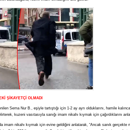
Kİ ŞİKAYETÇİ OLMADI
ilen Sema Nur B., eşiyle tartıştığı için 1-2 ay ayrı olduklarını, hamile kalın
elirterek, kuzeni vasıtasıyla sanığı imam nikahı kıymak için çağırdıklarını anla
a imam nikahı kıymak için evine geldiğini anlatarak, “Ancak sanık gerçekte 