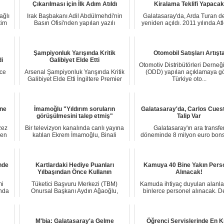
Çıkarılması için İlk Adım Atıldı
Kiralama Teklifi Yapacak
ağlı
Irak Başbakanı Adil Abdülmehdi'nin
Galatasaray'da, Arda Turan de
tim
Basın Ofisi'nden yapılan yazılı
yeniden açıldı. 2011 yılında Atl
açıklamada, A...
Madrid'...
Şampiyonluk Yarışında Kritik
Otomobil Satışları Artışt
i
Galibiyet Elde Etti
Otomotiv Distribütörleri Derneğ
nce
Arsenal Şampiyonluk Yarışında Kritik
(ODD) yapılan açıklamaya gö
Galibiyet Elde Etti İngiltere Premier
Türkiye oto...
Lig’...
hne
İmamoğlu "Yıldırım soruların
Galatasaray'da, Carlos Cues
görüşülmesini talep etmiş"
Talip Var
zez
Bir televizyon kanalında canlı yayına
Galatasaray'ın ara transfe
yen
katılan Ekrem İmamoğlu, Binali
döneminde 8 milyon euro bons
Yıldırım il...
bedeliyle kadrosun...
nde
Kartlardaki Hediye Puanları
Kamuya 40 Bine Yakın Pers
Yılbaşından Önce Kullanın
Alınacak!
mi
Tüketici Başvuru Merkezi (TBM)
Kamuda ihtiyaç duyulan alanla
nda
Onursal Başkanı Aydın Ağaoğlu,
binlerce personel alınacak. D
"sadakat kartları"...
Personel B...
M'bia: Galatasaray'a Gelme
Öğrenci Servislerinde En K