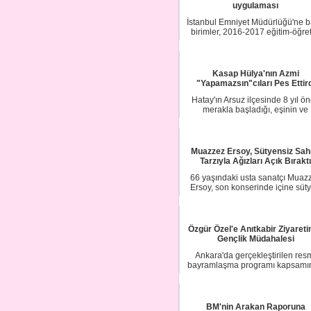
uygulaması
İstanbul Emniyet Müdürlüğü'ne b
birimler, 2016-2017 eğitim-öğre
döneminin...
Kasap Hülya'nın Azmi
"Yapamazsın"cıları Pes Ettird
Hatay'ın Arsuz ilçesinde 8 yıl ö
merakla başladığı, eşinin ve
babasının "Bu i...
Muazzez Ersoy, Sütyensiz Sa
Tarzıyla Ağızları Açık Bıraktı
66 yaşındaki usta sanatçı Muaz
Ersoy, son konserinde içine süt
giymediği d...
Özgür Özel'e Anıtkabir Ziyareti
Gençlik Müdahalesi
Ankara'da gerçekleştirilen res
bayramlaşma programı kapsamı
Güvenpark'ta to...
BM'nin Arakan Raporuna