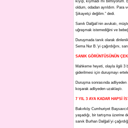
kıyıp, kıymadı mı bilmiyorum. Eş
oldum, odadan ayrıldım. Para v
Şikayetçi değilim.” dedi.
Sanık Dalğali’nin avukatı, müşt
uğraşmak istemediğini ve bebeği
Duruşmada tanık olarak dinlenil
Sema Nur B.’yi çağırdığını, sanığ
SANIK GÖRÜNTÜSÜNÜN ÇEKİ
Mahkeme heyeti, olayla ilgili 3 
giderilmesi için duruşmayı ertel
Duruşma sonrasında adliyeden ay
koşarak adliyeden uzaklaştı.
7 YIL 3 AYA KADAR HAPSİ İ
Bakırköy Cumhuriyet Başsavcılı
yaşadığı, bir tartışma üzerine d
sanık Burhan Dalğali’yi çağırdığı 