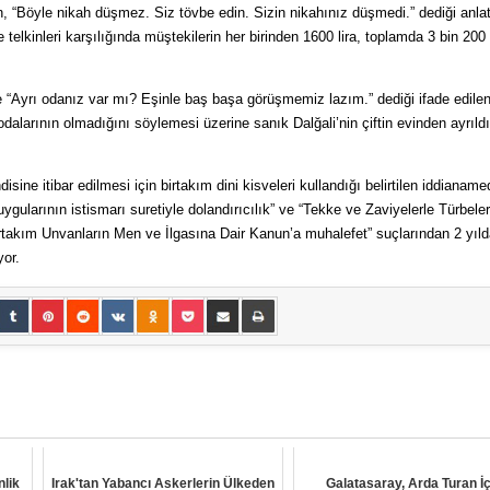
n, “Böyle nikah düşmez. Siz tövbe edin. Sizin nikahınız düşmedi.” dediği anlat
telkinleri karşılığında müştekilerin her birinden 1600 lira, toplamda 3 bin 200 
e “Ayrı odanız var mı? Eşinle baş başa görüşmemiz lazım.” dediği ifade edile
dalarının olmadığını söylemesi üzerine sanık Dalğali’nin çiftin evinden ayrıldı
disine itibar edilmesi için birtakım dini kisveleri kullandığı belirtilen iddianame
ygularının istismarı suretiyle dolandırıcılık” ve “Tekke ve Zaviyelerle Türbeler
irtakım Unvanların Men ve İlgasına Dair Kanun’a muhalefet” suçlarından 2 yıld
yor.
nlik
Irak'tan Yabancı Askerlerin Ülkeden
Galatasaray, Arda Turan İç