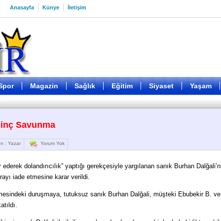
Anasayfa
Künye
İletişim
Spor
Magazin
Sağlık
Eğitim
Siyaset
Yaşam
lginç Savunma
n : Yazar
Yorum Yok
r ederek dolandırıcılık” yaptığı gerekçesiyle yargılanan sanık Burhan Dalğali’n
rayı iade etmesine karar verildi.
esindeki duruşmaya, tutuksuz sanık Burhan Dalğali, müşteki Ebubekir B. ve
atıldı.