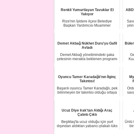
Renkli Yumurtlayan Tavuklar El
ABD'n
Yakıyor
Rize'nin İyidere ilçesi Belediye
Sav
Başkan Yardımcısı Muammer
yılı
Mete'nin sahip olduğu...
Demet Akbağ Nükhet Duru'yu Gafil
Bülen
Avladı
Demet Akbağ yönetimindeki şaka
Ge
çetesinin merakla beklenen programı
Kuz
"Demet Akbağ ...
Oyuncu Tamer Karadağlı'nın İlginç
My
Takıntısı!
Başarılı oyuncu Tamer Karadağlı, pek
Ord
bilinmeyen bir takıntısı olduğu ortaya
sav
çıkt...
Ucuz Diye Irak'tan Aldığı Araç
Çalıntı Çıktı
Beşiktaş'ta ucuz olduğu için yurt
Ünlü t
dışından aldıkları yabancı plakalı lüks
bi
ciple ...