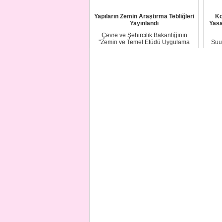
Yapıların Zemin Araştırma Tebliğleri
Ko
Yayınlandı
Yasa
Çevre ve Şehircilik Bakanlığının
"Zemin ve Temel Etüdü Uygulama
Suu
Esasları ve Rapo...
hem