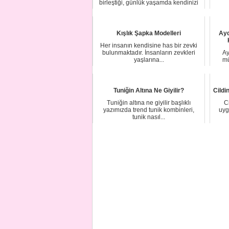
birleştiği, günlük yaşamda kendinizi
ifade et...
Kışlık Şapka Modelleri
Ayd
Her insanın kendisine has bir zevki
bulunmaktadır. İnsanların zevkleri
Ay
yaşlarına...
mü
Tuniğin Altına Ne Giyilir?
Cildin
Tuniğin altına ne giyilir başlıklı
C
yazımızda trend tunik kombinleri,
uyg
tunik nasıl...