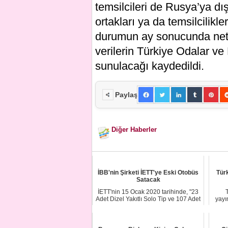
temsilcileri de Rusya’ya dı
ortakları ya da temsilcilikl
durumun ay sonucunda netleş
verilerin Türkiye Odalar ve 
sunulacağı kaydedildi.
Paylaş
Diğer Haberler
İBB'nin Şirketi İETT'ye Eski Otobüs
Türk
Satacak
İETT'nin 15 Ocak 2020 tarihinde, "23
T
Adet Dizel Yakıtlı Solo Tip ve 107 Adet
yayım
Doğ...