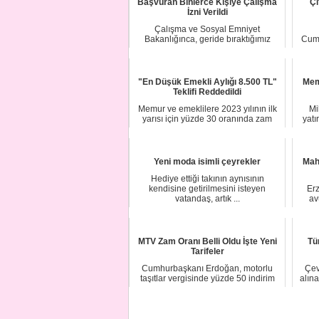
Başvuran Binlerce Kişiye Çalışma
Çi
İzni Verildi
Çalışma ve Sosyal Emniyet
Bakanlığınca, geride bıraktığımız
Cumh
sene 64 bin 833 yaba...
"En Düşük Emekli Aylığı 8.500 TL"
Mem
Teklifi Reddedildi
Memur ve emeklilere 2023 yılının ilk
Mi
yarısı için yüzde 30 oranında zam
yatı
yapıldı. ...
Yeni moda isimli çeyrekler
Mah
Hediye ettiği takının aynısının
kendisine getirilmesini isteyen
Erz
vatandaş, artık ...
av
MTV Zam Oranı Belli Oldu İşte Yeni
Tü
Tarifeler
Cumhurbaşkanı Erdoğan, motorlu
Çev
taşıtlar vergisinde yüzde 50 indirim
alına
yetkisini ku...