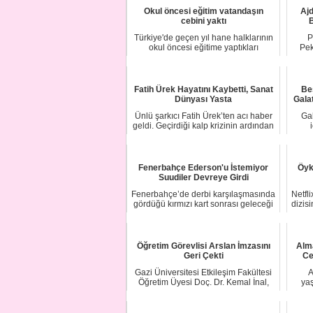
Okul öncesi eğitim vatandaşın
Ajd
cebini yaktı
B
Türkiye'de geçen yıl hane halklarının
P
okul öncesi eğitime yaptıkları
Pek
harcama tut...
Fatih Ürek Hayatını Kaybetti, Sanat
Beş
Dünyası Yasta
Galat
Ünlü şarkıcı Fatih Ürek’ten acı haber
Gal
geldi. Geçirdiği kalp krizinin ardından
ya...
Fenerbahçe Ederson'u İstemiyor
Öyk
Suudiler Devreye Girdi
Fenerbahçe’de derbi karşılaşmasında
Netfli
gördüğü kırmızı kart sonrası geleceği
dizis
tartış...
Öğretim Görevlisi Arslan İmzasını
Alma
Geri Çekti
Ce
Gazi Üniversitesi Etkileşim Fakültesi
A
Öğretim Üyesi Doç. Dr. Kemal İnal,
yaş
"Barış ...