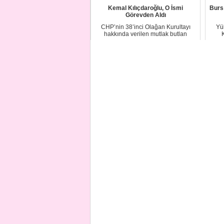
Kemal Kılıçdaroğlu, O İsmi
Burs
Görevden Aldı
CHP’nin 38’inci Olağan Kurultayı
Yü
hakkında verilen mutlak butlan
kararının ardınd...