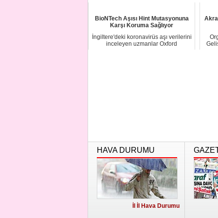
bile...
BioNTech Aşısı Hint Mutasyonuna
Akrab
Karşı Koruma Sağlıyor
İngiltere'deki koronavirüs aşı verilerini
Org
inceleyen uzmanlar Oxford
Geli
Üniversitesi...
HAVA DURUMU
GAZE
İl İl Hava Durumu