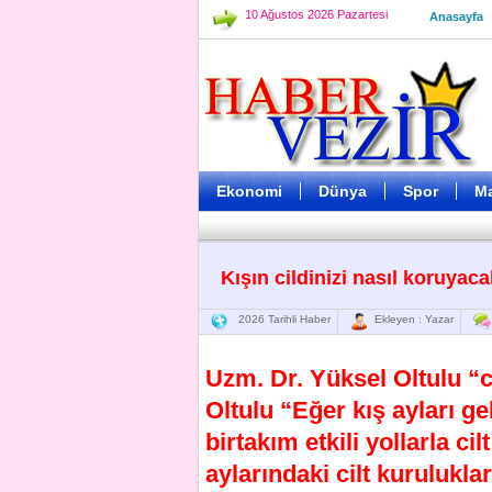
10 Ağustos 2026 Pazartesi
Anasayfa
Ekonomi
Dünya
Spor
M
Kışın cildinizi nasıl koruyac
2026 Tarihli Haber
Ekleyen : Yazar
Uzm. Dr. Yüksel Oltulu “cilt
Oltulu “Eğer kış ayları g
birtakım etkili yollarla c
aylarındaki cilt kurulukla