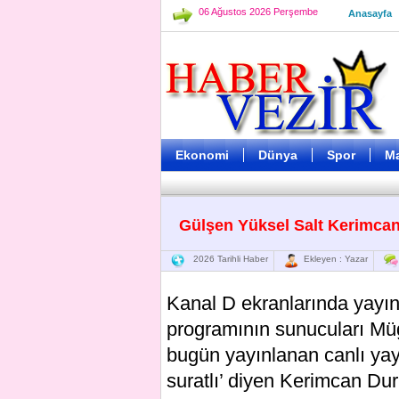
06 Ağustos 2026 Perşembe
Anasayfa
Ekonomi
Dünya
Spor
M
Gülşen Yüksel Salt Kerimcan
2026 Tarihli Haber
Ekleyen : Yazar
Kanal D ekranlarında yayın
programının sunucuları Müg
bugün yayınlanan canlı ya
suratlı’ diyen Kerimcan Du