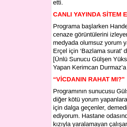
etti.
CANLI YAYINDA SİTEM 
Programa başlarken Hande 
cenaze görüntülerini izley
medyada olumsuz yorum yapa
Erçel için ‘Bazlama surat’ di
[Ünlü Sunucu Gülşen Yüks
Yapan Kerimcan Durmaz’a S
“VİCDANIN RAHAT MI?”
Programının sunucusu Gülş
diğer kötü yorum yapanlara 
için dalga geçenler, demedi
ediyorum. Hastane odasınd
kızıyla yaralamayan çalışan