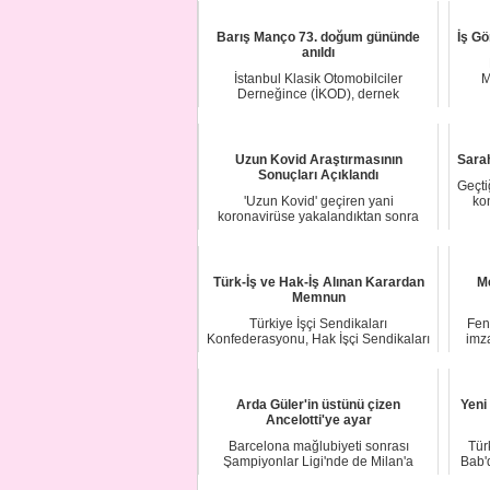
Barış Manço 73. doğum gününde
İş G
anıldı
İstanbul Klasik Otomobilciler
M
Derneğince (İKOD), dernek
otoparkında gerçekleştir...
Uzun Kovid Araştırmasının
Sara
Sonuçları Açıklandı
Geçti
'Uzun Kovid' geçiren yani
kon
koronavirüse yakalandıktan sonra
uzun süre sağlığına k...
Türk-İş ve Hak-İş Alınan Karardan
Me
Memnun
Türkiye İşçi Sendikaları
Fen
Konfederasyonu, Hak İşçi Sendikaları
imz
Konfederasyonu, Tü...
Arda Güler'in üstünü çizen
Yeni
Ancelotti'ye ayar
Barcelona mağlubiyeti sonrası
Tür
Şampiyonlar Ligi'nde de Milan'a
Bab'
kaybeden Real Madr...