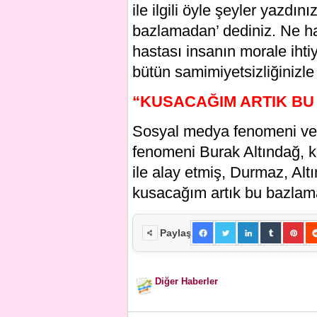
ile ilgili öyle şeyler yazdın
bazlamadan’ dediniz. Ne ha
hastası insanın morale ihti
bütün samimiyetsizliğinizle
“KUSACAĞIM ARTIK B
Sosyal medya fenomeni ve
fenomeni Burak Altındağ, k
ile alay etmiş, Durmaz, Alt
kusacağım artık bu bazlam
Paylaş
Diğer Haberler