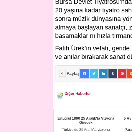
Bursa Devlet Tiyatrosu’nda
20 yaşına kadar tiyatro s
sonra müzik dünyasına yöne
almaya başlayan sanatçı, z
basamaklarını hızla tırmand
Fatih Ürek’in vefatı, gerid
ve anılar bırakarak sanat d
Paylaş
Diğer Haberler
Ertuğrul 1890 25 Aralık'ta Vizyona
5 Ay
Girecek
Türkiye'de 25 Aralık'ta vizyona
Para