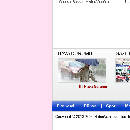
Onursal Başkanı Aydın Ağaoğlu,
Ula
"sadakat kartları"...
HAVA DURUMU
GAZE
İl İl Hava Durumu
Ekonomi
Dünya
Spor
Ma
Copyright @ 2013-2026 HaberVezir.com Tüm hakl