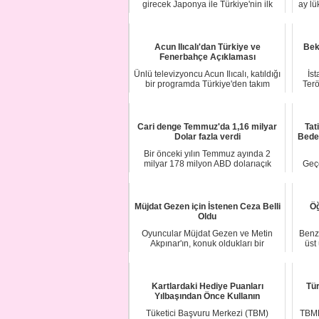
girecek Japonya ile Türkiye'nin ilk
ay lü
ortak sinema...
Acun Ilıcalı'dan Türkiye ve
Bek
Fenerbahçe Açıklaması
Ünlü televizyoncu Acun Ilıcalı, katıldığı
İs
bir programda Türkiye'den takım
Terö
sahibi...
Cari denge Temmuz'da 1,16 milyar
Tat
Dolar fazla verdi
Beden
Bir önceki yılın Temmuz ayında 2
milyar 178 milyon ABD dolarıaçık
Geçe
veren cari işl...
Daki
Müjdat Gezen için İstenen Ceza Belli
Öğ
Oldu
Oyuncular Müjdat Gezen ve Metin
Benz
Akpınar'ın, konuk oldukları bir
üst
televizyon progr...
Kartlardaki Hediye Puanları
Tür
Yılbaşından Önce Kullanın
Tüketici Başvuru Merkezi (TBM)
TBMM