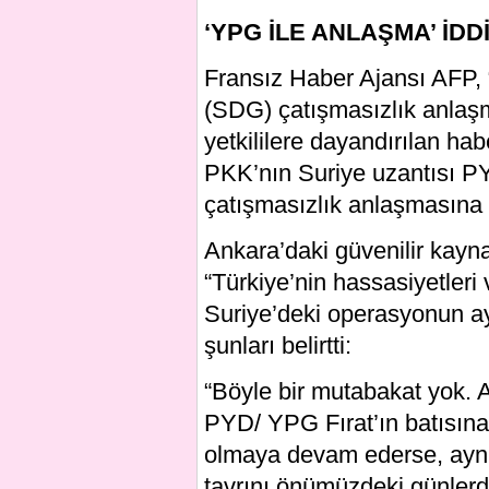
‘
YPG
İLE ANLAŞMA’ İDD
Fransız Haber Ajansı AFP, 
(SDG) çatışmasızlık anlaşma
yetkililere dayandırılan ha
PKK’nın Suriye uzantısı PY
çatışmasızlık anlaşmasına v
Ankara’daki güvenilir kayna
“Türkiye’nin hassasiyetleri 
Suriye’deki operasyonun ayn
şunları belirtti:
“Böyle bir mutabakat yok. 
PYD/ YPG Fırat’ın batısına
olmaya devam ederse, aynı 
tavrını önümüzdeki günlerd