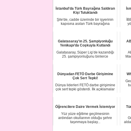
İstanbul'da Türk Bayrağına Saldıran
İs
Kişi Tutuklandı
Şile'de, cadde üzerinde bir işyerinin
İB
kapısına asılan Türk bayrağına
yö
saldıran ki...
Galatasaray’ın 25. Şampiyonluğu
AB
Yenikapı’da Coşkuyla Kutlandı
Galatasaray, Süper Lig’de kazandığı
AB
25. şampiyonluğunu binlerce
Mad
taraftarın katıl...
Dünyadan FETÖ Darbe Girişimine
Wh
Çok Sert Tepki!
Geç
Dünya liderleri FETÖ darbe girişimine
b
çok sert tepki gösterdi. İlk açıklamalar
A...
Öğrencilere Daire Vermek İstemiyor
Tü
Yüz yüze eğitime geçilmesinin
ardından okullarının olduğu şehre
G
taşınmaya başlay...
alda