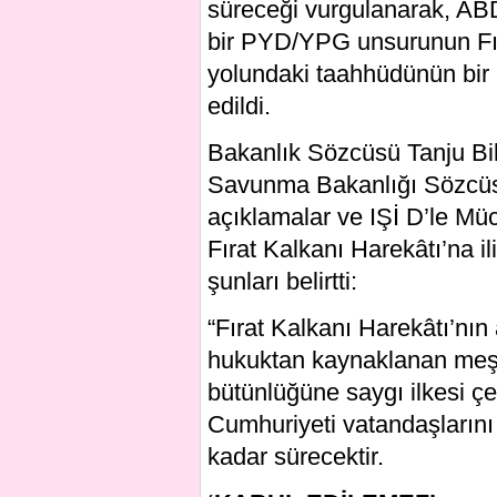
süreceği vurgulanarak, AB
bir PYD/YPG unsurunun Fır
yolundaki taahhüdünün bir 
edildi.
Bakanlık Sözcüsü Tanju Bi
Savunma Bakanlığı Sözcüs
açıklamalar ve IŞİ D’le Mü
Fırat Kalkanı Harekâtı’na il
şunları belirtti:
“Fırat Kalkanı Harekâtı’nın 
hukuktan kaynaklanan meşr
bütünlüğüne saygı ilkesi çe
Cumhuriyeti vatandaşlarını
kadar sürecektir.