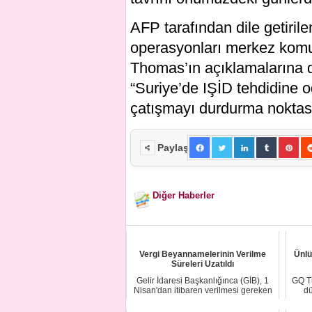
AFP tarafından dile getiril
operasyonları merkez komu
Thomas’ın açıklamalarına 
“Suriye’de IŞİD tehdidine 
çatışmayı durdurma noktası
Paylaş
Diğer Haberler
Vergi Beyannamelerinin Verilme
Ünlü
Süreleri Uzatıldı
Gelir İdaresi Başkanlığınca (GİB), 1
GQ Tü
Nisan'dan itibaren verilmesi gereken
dü
bazı v...