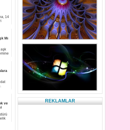
na, 14
i
şk Mı
 aşk
demine
alara
edat
.
REKLAMLAR
ok ve
si
üdürü
elik