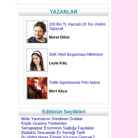
YAZARLAR
200 Bin TL Harcadı 20 Ton Üretim
Yapacak
Murat Dilsiz
SGK Hileli Boşanmayı Affetmiyor
Leyla Kılıç
Trafik Sigortasında Prim İadesi
Mert Akça
Editörün Seçtikleri
Mide Yanmasını Söndüren Gıdalar
Kirpik Uzatma Yöntemleri
Serrapeptaz Enziminin Sağlığa Faydaları
Düdüklü Tencerede Et Yemeği Tarifi
Bu Hafta Hangi Filmler Vizyona Girecek?