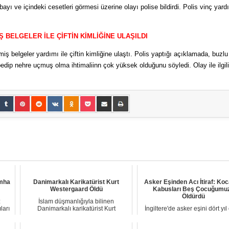
bayı ve içindeki cesetleri görmesi üzerine olayı polise bildirdi. Polis vinç yardı
 BELGELER İLE ÇİFTİN KİMLİĞİNE ULAŞILDI
ş belgeler yardımı ile çiftin kimliğine ulaştı. Polis yaptığı açıklamada, buzl
edip nehre uçmuş olma ihtimaliinn çok yüksek olduğunu söyledi. Olay ile ilgili
İmha
Danimarkalı Karikatürist Kurt
Asker Eşinden Acı İtiraf: Ko
Westergaard Öldü
Kabusları Beş Çocuğumu
Öldürdü
:
İslam düşmanlığıyla bilinen
ları
Danimarkalı karikatürist Kurt
İngiltere'de asker eşini dört yı
Westergaard, 86 yaşınd...
kaybeden Lindsey Roberts, t
sonrası ...