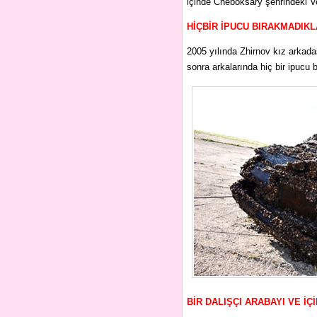
içinde Cheboksary şehrindeki V
HİÇBİR İPUCU BIRAKMADIKL
2005 yılında Zhirnov kız arkada
sonra arkalarında hiç bir ipucu 
BİR DALIŞÇI ARABAYI VE İ