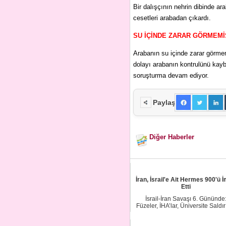
Bir dalışçının nehrin dibinde ara
cesetleri arabadan çıkardı.
SU İÇİNDE ZARAR GÖRMEMİŞ
Arabanın su içinde zarar görmemi
dolayı arabanın kontrulünü kayb
soruşturma devam ediyor.
Paylaş
Diğer Haberler
İran, İsrail'e Ait Hermes 900'ü 
Etti
İsrail-İran Savaşı 6. Gününde
Füzeler, İHA’lar, Üniversite Saldırı
ve Yükse...