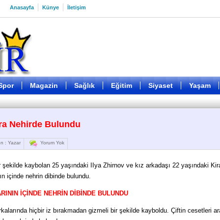
Anasayfa
Künye
İletişim
Spor
Magazin
Sağlık
Eğitim
Siyaset
Yaşam
nra Nehirde Bulundu
n : Yazar
Yorum Yok
r şekilde kaybolan 25 yaşındaki IIya Zhirnov ve kız arkadaşı 22 yaşındaki Kir
ın içinde nehrin dibinde bulundu.
RININ İÇİNDE NEHRİN DİBİNDE BULUNDU
rkalarında hiçbir iz bırakmadan gizmeli bir şekilde kayboldu. Çiftin cesetleri a