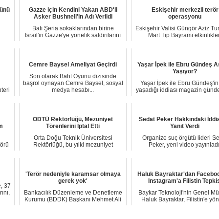
zünü
Gazze için Kendini Yakan ABD'li
Eskişehir merkezli terör
Asker Bushnell'in Adı Verildi
operasyonu
Batı Şeria sokaklarından birine
Eskişehir Valisi Güngör Aziz Tu
İsrail'in Gazze'ye yönelik saldırılarını
Mart Tıp Bayramı etkinlikler
..
protest...
kapsamında E...
Cemre Baysel Ameliyat Geçirdi
Yaşar İpek ile Ebru Gündeş A
Yaşıyor?
Son olarak Baht Oyunu dizisinde
başrol oynayan Cemre Baysel, sosyal
Yaşar İpek ile Ebru Gündeş'in
teri
medya hesabı...
yaşadığı iddiası magazin gün
him
bomba gibi ...
ODTÜ Rektörlüğü, Mezuniyet
Sedat Peker Hakkındaki İddi
m
Törenlerini İptal Etti
Yanıt Verdi
Orta Doğu Teknik Üniversitesi
Organize suç örgütü lideri S
törü
Rektörlüğü, bu yılki mezuniyet
Peker, yeni video yayınladı
ı
törenlerinin 'güven...
Cezaevinde olduğu ...
'Terör nedeniyle karamsar olmaya
Haluk Bayraktar'dan Facebo
gerek yok'
Instagram'a Filistin Tepki
, 37
ını,
Bankacılık Düzenleme ve Denetleme
Baykar Teknoloji'nin Genel M
Kurumu (BDDK) Başkanı Mehmet Ali
Haluk Bayraktar, Filistin'e yön
Akben, Türkiy...
mesajların...