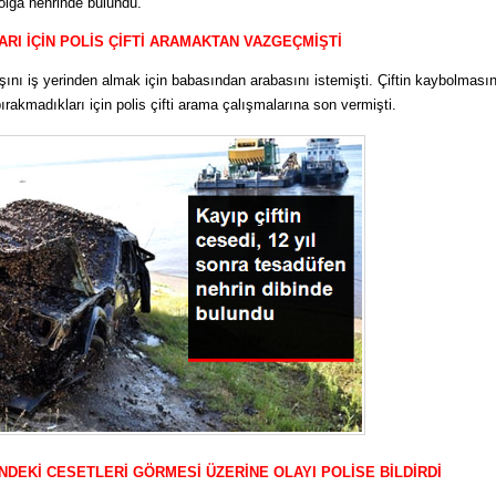
olga nehrinde bulundu.
ARI İÇİN POLİS ÇİFTİ ARAMAKTAN VAZGEÇMİŞTİ
şını iş yerinden almak için babasından arabasını istemişti. Çiftin kaybolması
bırakmadıkları için polis çifti arama çalışmalarına son vermişti.
ÇİNDEKİ CESETLERİ GÖRMESİ ÜZERİNE OLAYI POLİSE BİLDİRDİ