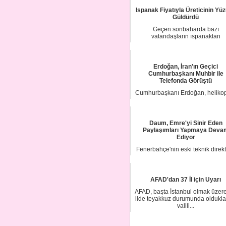
Ispanak Fiyatıyla Üreticinin Yü
Güldürdü
Geçen sonbaharda bazı
vatandaşların ıspanaktan
zehirlendikleri iddiası ile düşen.
Erdoğan, İran'ın Geçici
Cumhurbaşkanı Muhbir ile
Telefonda Görüştü
Cumhurbaşkanı Erdoğan, helikop
düşen İran Cumhurbaşkanı İbra
Reisi'nin ha...
Daum, Emre'yi Sinir Eden
Paylaşımları Yapmaya Deva
Ediyor
Fenerbahçe'nin eski teknik direk
Christoph Daum, bu sezon Sar
Lacivertliler...
AFAD'dan 37 İl için Uyarı
AFAD, başta İstanbul olmak üzere
ilde teyakkuz durumunda olduklar
valili...