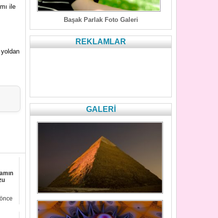
mı ile
Başak Parlak Foto Galeri
REKLAMLAR
u yoldan
GALERİ
camın
zu
l önce
ravma