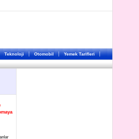
Teknoloji
Otomobil
Yemek Tarifleri
e
apmaya
anlar