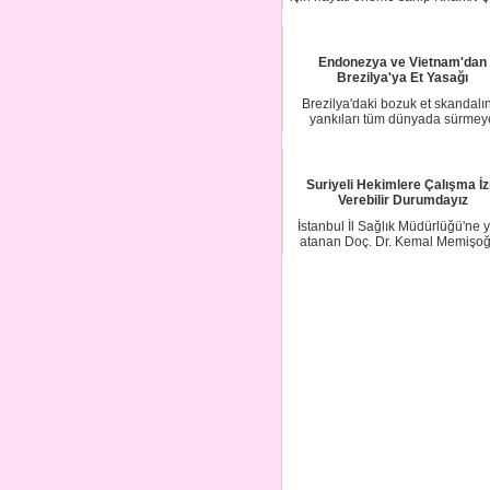
Rus Or...
Endonezya ve Vietnam'dan
Brezilya'ya Et Yasağı
Brezilya'daki bozuk et skandalı
yankıları tüm dünyada sürmey
devam ediyor. E...
Suriyeli Hekimlere Çalışma İz
Verebilir Durumdayız
İstanbul İl Sağlık Müdürlüğü'ne 
atanan Doç. Dr. Kemal Memişoğ
basın mens...