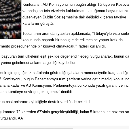
Konferansı, AB Komisyonu’nun bugün aldığı Türkiye ve Kosova
vatandaşları için vizelerin kaldırılması ile sığınma başvurularını
düzenleyen Dublin Sözleşmesine dair değişiklik içeren tavsiye
kararlarını görüştü.
Toplantının ardından yapılan açıklamada, “Türkiye’yle vize serbe
konusunda başarılı bir sonuç elde edilmesine yapıcı katkıda
ento prosedürlerinde bir kısayol olmayacak.” ifadesi kullanıldı.
n başvuran tüm ülkelerin eşit şekilde değerlendirileceği vurgulanarak, bunun d
n yerine getirilmesi anlamına geldiği kaydedildi.
tirmek için geçtiğimiz haftalarda gösterdiği çabaların memnuniyetle karşılandığı
AB Komisyonu, bugün Parlementoyu tüm şartların yerine getirilmediği konusun
ılanana kadar ve AB Komisyonu, Parlamentoya bu konuda yazılı garanti verin
 ama komiteye sevk gerçekleşemez” denildi.
p başkanlarının oybirliğiyle destek verdiği de belirtildi.
rarda 72 kriterden 67’sinin gerçekleştirildiği, kalan 5 kriterin ise haziran s
vurgulandı. AA