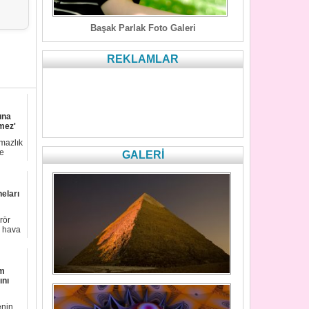
Başak Parlak Foto Galeri
REKLAMLAR
ına
emez'
lmazlık
e
GALERİ
eları
rör
z hava
em
ını
enin