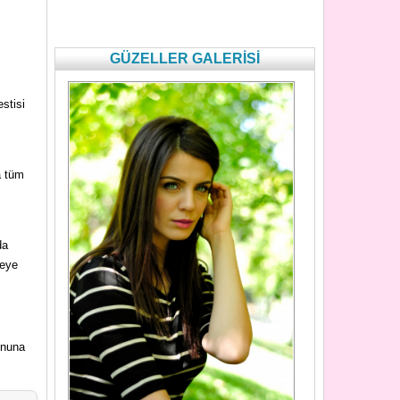
GÜZELLER GALERİSİ
stisi
a tüm
da
ceye
onuna