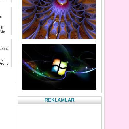
ı
rı
esi
'de
asına
ip
. Genel
REKLAMLAR