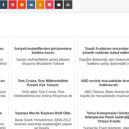
lan
Suriyeli muhaliflerden görüşmelere
'Suudi Arabistan misyonlar
katılma kararı
yönelik saldırılar kabul edil
or
Suriye muhalefetinin geniş tabanlı
Dışişleri Bakanlığı, tam dokunu
ihlal
oluşumu Müzakere Yüksek
hakkına sahip diplomatik v
Komisyonu (MYK), 14 M...
konsolosluk m...
rarı
Tom Cruise, Rus Milletvekilinin
ABD terörle mücadelede dron
Kızıyla Aşk Yaşıyor
kullanacak!
a'ya
Ünlü aktör Tom Cruise, Rus
ABD Ordusu, Boko Haram te
unda
milletvekilinin kızı Elsina Khayrova ile
örgütü ile mücadelede insansı
yeni bir ili...
araçları dronel...
ne
İspanya Meclis Başkanı Belli Oldu
Telsiz Konuşmaları Gözl
Noktalarına Planlı Saldırdığ
Bask Özerk Yönetimi'nin 2009-2012
Ortaya Koydu
örü
seneları arasında başkanlığını yapan
ehri,
ve İspany...
Suriye'de Esed rejiminin, ülk