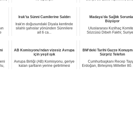
kuzeybatısında Türk Silahl
Kuvvetlerinin (TSK...
Irak'ta Sünni Camilerine Saldırı
Madaya'da Sağlık Sorunla
Büyüyor
Irak'ın doğusundaki Diyala kentinde
nın
silahlı şahıslar yönünden Sünnilere
Uluslararası Kızılhaç Komit
e
ait 6 ca...
Sözcüsü Dibeh Fakhr, Suriye
kuşatma altındaki ...
ni
AB Komisyonu'ndan vizesiz Avrupa
BM’deki Tarihi Gazze Konuşm
için yeşil ışık
Sürpriz Telefon
yeni
Avrupa Birliği (AB) Komisyonu, geriye
Cumhurbaşkanı Recep Tayy
lu,
kalan şartların yerine getirilmesi
Erdoğan, Birleşmiş Milletler 80
durumun...
Kurulu’nda İsr...