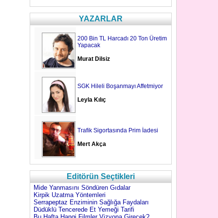
YAZARLAR
200 Bin TL Harcadı 20 Ton Üretim
Yapacak
Murat Dilsiz
SGK Hileli Boşanmayı Affetmiyor
Leyla Kılıç
Trafik Sigortasında Prim İadesi
Mert Akça
Editörün Seçtikleri
Mide Yanmasını Söndüren Gıdalar
Kirpik Uzatma Yöntemleri
Serrapeptaz Enziminin Sağlığa Faydaları
Düdüklü Tencerede Et Yemeği Tarifi
Bu Hafta Hangi Filmler Vizyona Girecek?