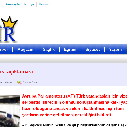
Anasayfa
Künye
İletişim
Spor
Magazin
Sağlık
Eğitim
Siyaset
Yaşam
isi açıklaması
n : Yazar
Yorum Yok
Avrupa Parlamentosu (AP) Türk vatandaşları için viz
serbestisi sürecinin olumlu sonuçlanmasına katkı y
hazır olduğunu ancak vizelerin kaldırılması için tüm
şartların yerine getirilmesi gerektiğini bildirdi.
AP Başkanı Martin Schulz ve grup başkanlarından oluşan Başk