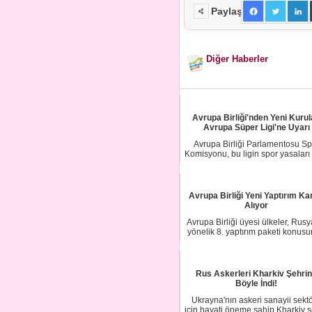
Paylaş
Diğer Haberler
Avrupa Birliği'nden Yeni Kuru
Avrupa Süper Ligi'ne Uyarı
Avrupa Birliği Parlamentosu Sp
Komisyonu, bu ligin spor yasaları 
edeceği...
Avrupa Birliği Yeni Yaptırım Ka
Alıyor
Avrupa Birliği üyesi ülkeler, Rusy
yönelik 8. yaptırım paketi konus
anla...
Rus Askerleri Kharkiv Şehri
Böyle İndi!
Ukrayna'nın askeri sanayii sekt
için hayati öneme sahip Kharkiv ş