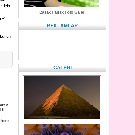
im için
Başak Parlak Foto Galeri
ruz”
REKLAMLAR
i bunun
GALERİ
narak
rşı
etleme
an