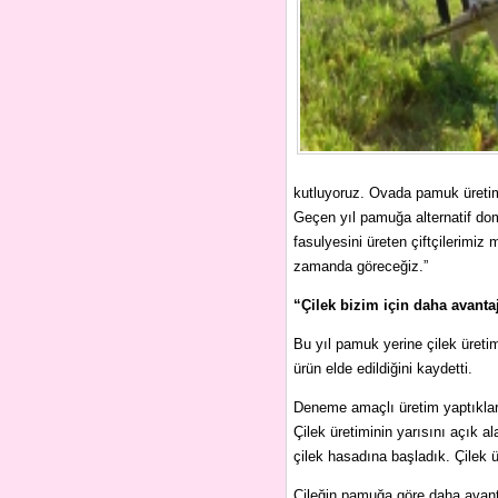
kutluyoruz. Ovada pamuk üretimind
Geçen yıl pamuğa alternatif dom
fasulyesini üreten çiftçilerimiz
zamanda göreceğiz.”
“Çilek bizim için daha avantaj
Bu yıl pamuk yerine çilek üreti
ürün elde edildiğini kaydetti.
Deneme amaçlı üretim yaptıkların
Çilek üretiminin yarısını açık a
çilek hasadına başladık. Çilek ü
Çileğin pamuğa göre daha avant