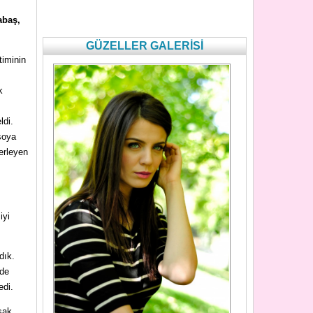
abaş,
GÜZELLER GALERİSİ
timinin
k
ldi.
soya
lerleyen
iyi
dık.
 de
edi.
sak