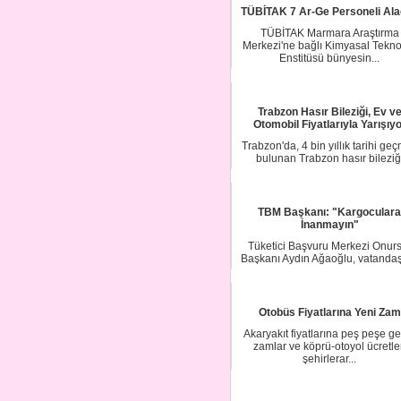
TÜBİTAK 7 Ar-Ge Personeli Al
TÜBİTAK Marmara Araştırma
Merkezi'ne bağlı Kimyasal Tekno
Enstitüsü bünyesin...
Trabzon Hasır Bileziği, Ev v
Otomobil Fiyatlarıyla Yarışıyo
Trabzon'da, 4 bin yıllık tarihi geç
bulunan Trabzon hasır bileziğ
geleneği ...
TBM Başkanı: "Kargoculara
İnanmayın"
Tüketici Başvuru Merkezi Onurs
Başkanı Aydın Ağaoğlu, vatandaş
uyardı. Ağa...
Otobüs Fiyatlarına Yeni Zam
Akaryakıt fiyatlarına peş peşe g
zamlar ve köprü-otoyol ücretle
şehirlerar...