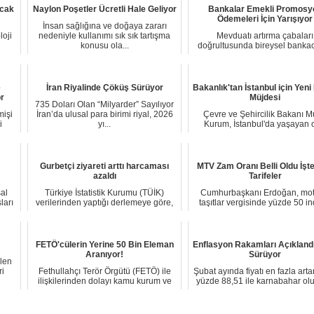
acak
Naylon Poşetler Ücretli Hale Geliyor
Bankalar Emekli Promosy
Ödemeleri İçin Yarışıyor
İnsan sağlığına ve doğaya zararı
loji
nedeniyle kullanımı sık sık tartışma
Mevduatı artırma çabaları
konusu ola...
doğrultusunda bireysel bankacı
artan rekabet, sek...
e
İran Riyalinde Çöküş Sürüyor
Bakanlık'tan İstanbul için Yeni
r
Müjdesi
735 Doları Olan “Milyarder” Sayılıyor
mişi
İran’da ulusal para birimi riyal, 2026
Çevre ve Şehircilik Bakanı M
i
yı...
Kurum, İstanbul'da yaşayan 
gelirli vatanda...
Gurbetçi ziyareti arttı harcaması
MTV Zam Oranı Belli Oldu İşte
azaldı
Tarifeler
al
Türkiye İstatistik Kurumu (TÜİK)
Cumhurbaşkanı Erdoğan, mot
ları
verilerinden yaptığı derlemeye göre,
taşıtlar vergisinde yüzde 50 in
2015 yılın...
yetkisini ku...
FETÖ'cülerin Yerine 50 Bin Eleman
Enflasyon Rakamları Açıklandı
Aranıyor!
Sürüyor
elen
ri
Fethullahçı Terör Örgütü (FETÖ) ile
Şubat ayında fiyatı en fazla art
ilişkilerinden dolayı kamu kurum ve
yüzde 88,51 ile karnabahar olu
kuruluşl...
fiya...