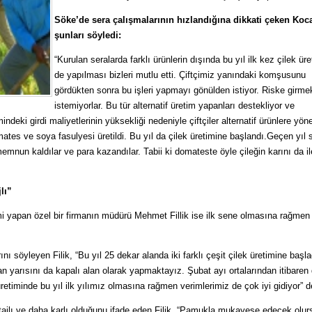
Söke’de sera çalışmalarının hızlandığına dikkati çeken Koc
şunları söyledi:
“Kurulan seralarda farklı ürünlerin dışında bu yıl ilk kez çilek üre
de yapılması bizleri mutlu etti. Çiftçimiz yanındaki komşusunu
gördükten sonra bu işleri yapmayı gönülden istiyor. Riske girme
istemiyorlar. Bu tür alternatif üretim yapanları destekliyor ve
eki girdi maliyetlerinin yüksekliği nedeniyle çiftçiler alternatif ürünlere yöne
ates ve soya fasulyesi üretildi. Bu yıl da çilek üretimine başlandı.Geçen yıl 
 memnun kaldılar ve para kazandılar. Tabii ki domateste öyle çileğin karını da i
lı”
mi yapan özel bir firmanın müdürü Mehmet Fillik ise ilk sene olmasına rağmen 
ı söyleyen Filik, “Bu yıl 25 dekar alanda iki farklı çeşit çilek üretimine başla
lan yarısını da kapalı alan olarak yapmaktayız. Şubat ayı ortalarından itibaren
retiminde bu yıl ilk yılımız olmasına rağmen verimlerimiz de çok iyi gidiyor” d
ajlı ve daha karlı olduğunu ifade eden Filik, “Pamukla mukayese edecek olur