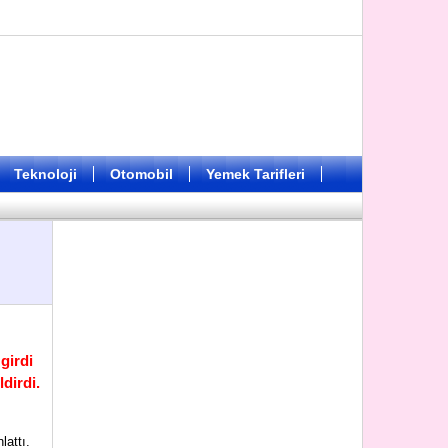
Teknoloji
Otomobil
Yemek Tarifleri
girdi
ldirdi.
lattı.