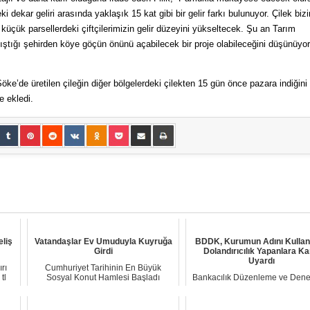
ki dekar geliri arasında yaklaşık 15 kat gibi bir gelir farkı bulunuyor. Çilek biz
e küçük parsellerdeki çiftçilerimizin gelir düzeyini yükseltecek. Şu an Tarım
ştığı şehirden köye göçün önünü açabilecek bir proje olabileceğini düşünüyo
 Söke’de üretilen çileğin diğer bölgelerdeki çilekten 15 gün önce pazara indiğin
e ekledi.
eliş
Vatandaşlar Ev Umuduyla Kuyruğa
BDDK, Kurumun Adını Kulla
Girdi
Dolandırıcılık Yapanlara Ka
Uyardı
rı
Cumhuriyet Tarihinin En Büyük
tl
Sosyal Konut Hamlesi Başladı
Bankacılık Düzenleme ve Den
Cumhuriyet tarihinin...
Kurumu'ndan (BDDK) yapıl
açıklamada, son gün...