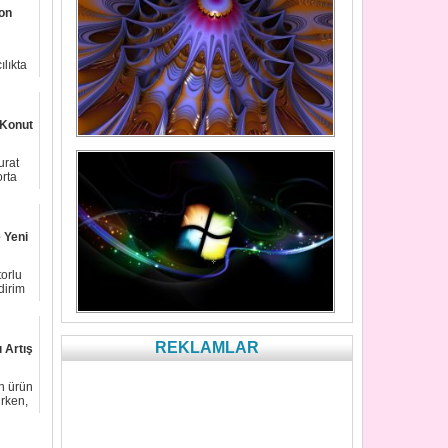
on
lıkta
 Konut
urat
orta
 Yeni
orlu
dirim
REKLAMLAR
 Artış
an ürün
rken,