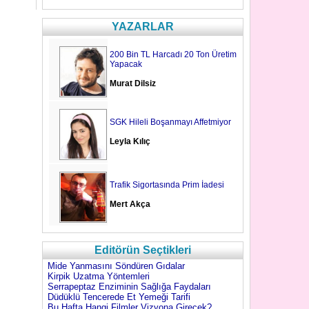
YAZARLAR
200 Bin TL Harcadı 20 Ton Üretim
Yapacak
Murat Dilsiz
SGK Hileli Boşanmayı Affetmiyor
Leyla Kılıç
Trafik Sigortasında Prim İadesi
Mert Akça
Editörün Seçtikleri
Mide Yanmasını Söndüren Gıdalar
Kirpik Uzatma Yöntemleri
Serrapeptaz Enziminin Sağlığa Faydaları
Düdüklü Tencerede Et Yemeği Tarifi
Bu Hafta Hangi Filmler Vizyona Girecek?