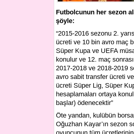
Futbolcunun her sezon ala
şöyle:
“2015-2016 sezonu 2. yarısı
ücreti ve 10 bin avro maç b
Süper Kupa ve UEFA müsaba
konulur ve 12. maç sonras
2017-2018 ve 2018-2019 sez
avro sabit transfer ücreti 
ücreti Süper Lig, Süper K
hesaplamaları ortaya konu
başlar) ödenecektir”
Öte yandan, kulübün borsay
Oğuzhan Kayar’ın sezon son
oyuncunun tüm ücretlerinin