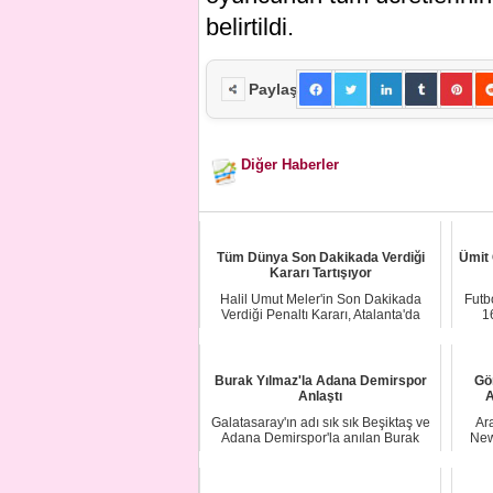
belirtildi.
Paylaş
Diğer Haberler
Tüm Dünya Son Dakikada Verdiği
Ümit Ö
Kararı Tartışıyor
Halil Umut Meler'in Son Dakikada
Futb
Verdiği Penaltı Kararı, Atalanta'da
16
Büyük Tepki...
Burak Yılmaz'la Adana Demirspor
Gö
Anlaştı
A
Galatasaray'ın adı sık sık Beşiktaş ve
Ar
Adana Demirspor'la anılan Burak
New
Yılmaz'ı ...