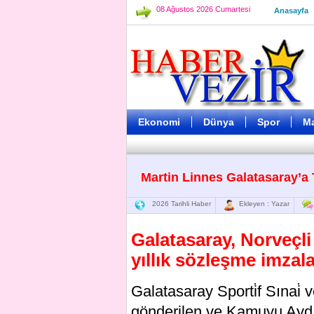
08 Ağustos 2026 Cumartesi
Anasayfa
Ekonomi
Dünya
Spor
M
Martin Linnes Galatasaray’a 
2026 Tarihli Haber
Ekleyen : Yazar
Galatasaray, Norveçli
yıllık sözleşme imzala
Galatasaray Sporti̇f Sınai̇ v
gönderilen ve Kamuyu Aydı