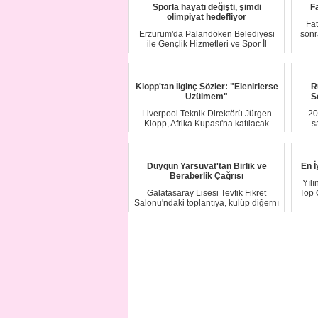
Sporla hayatı değişti, şimdi
F
olimpiyat hedefliyor
Fa
Erzurum'da Palandöken Belediyesi
sonr
ile Gençlik Hizmetleri ve Spor İl
Müdürlüğünün ...
Klopp'tan İlginç Sözler: "Elenirlerse
R
Üzülmem"
S
Liverpool Teknik Direktörü Jürgen
20
Klopp, Afrika Kupası'na katılacak
s
Muhammed Sal...
Duygun Yarsuvat'tan Birlik ve
En İ
Beraberlik Çağrısı
Yılı
Galatasaray Lisesi Tevfik Fikret
Top 
Salonu'ndaki toplantıya, kulüp diğernı
Dursun Ö...