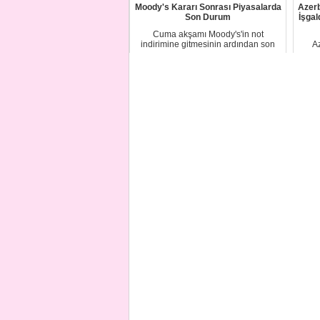
Moody's Kararı Sonrası Piyasalarda
Azer
Son Durum
İşgal
Cuma akşamı Moody's'in not
indirimine gitmesinin ardından son
A
gelişmeler nasıl o...
geç