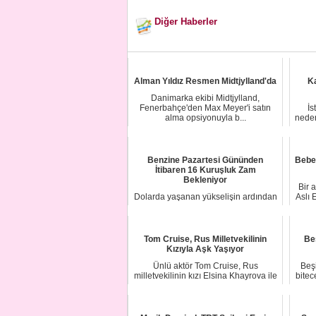
Diğer Haberler
Alman Yıldız Resmen Midtjylland'da
Ka
Danimarka ekibi Midtjylland,
Fenerbahçe'den Max Meyer'i satın
İs
alma opsiyonuyla b...
neden
Benzine Pazartesi Gününden
Bebe
İtibaren 16 Kuruşluk Zam
Bekleniyor
Bir 
Dolarda yaşanan yükselişin ardından
Aslı 
benzine zam göründü. Sektör
yetkililerinden ...
Tom Cruise, Rus Milletvekilinin
Beş
Kızıyla Aşk Yaşıyor
Ünlü aktör Tom Cruise, Rus
Beş
milletvekilinin kızı Elsina Khayrova ile
bitec
yeni bir ili...