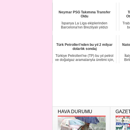
Neymar PSG Takımına Transfer
T
Oldu
Ot
İspanya La Liga ekiplerinden
Trabz
Barcelona'nın Brezilyalı yıldızı
b
Neymar'ın PSG'ye t...
Türk Petrolleri'nden bu yıl 2 milyar
Nato
dolarlık sondaj
Türkiye Petrolleri'ne (TP) bu yıl petrol
İta
ve doğalgaz aramalarıyla üretimi için,
Bir
...
HAVA DURUMU
GAZE