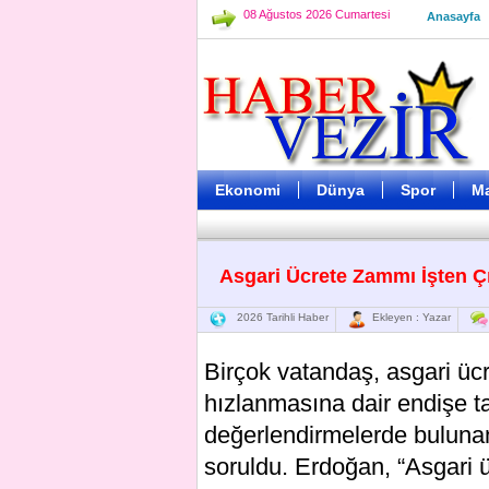
08 Ağustos 2026 Cumartesi
Anasayfa
Ekonomi
Dünya
Spor
M
Asgari Ücrete Zammı İşten Ç
2026 Tarihli Haber
Ekleyen : Yazar
Birçok vatandaş, asgari üc
hızlanmasına dair endişe t
değerlendirmelerde bulun
soruldu. Erdoğan, “Asgari üc