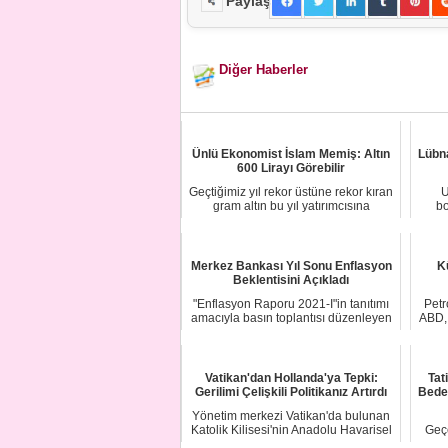
Paylaş
Diğer Haberler
Ünlü Ekonomist İslam Memiş: Altın
Lübna
600 Lirayı Görebilir
Geçtiğimiz yıl rekor üstüne rekor kıran
U
gram altın bu yıl yatırımcısına
bo
beklediğ...
Merkez Bankası Yıl Sonu Enflasyon
K
Beklentisini Açıkladı
"Enflasyon Raporu 2021-I"in tanıtımı
Petr
amacıyla basın toplantısı düzenleyen
ABD, 
Merkez...
Vatikan'dan Hollanda'ya Tepki:
Tat
Gerilimi Çelişkili Politikanız Artırdı
Beden
Yönetim merkezi Vatikan'da bulunan
Katolik Kilisesi'nin Anadolu Havarisel
Geçe
Episko...
Daki