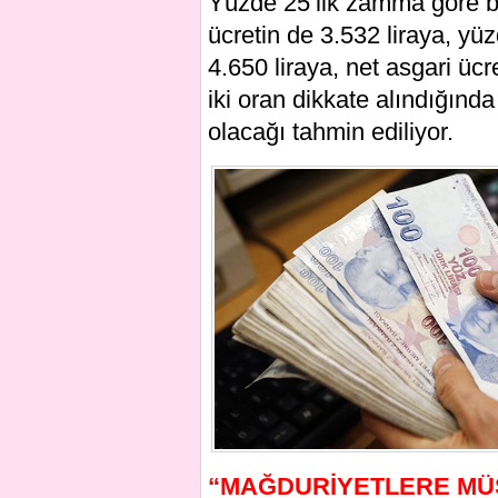
Yüzde 25’lik zamma göre brü
ücretin de 3.532 liraya, yü
4.650 liraya, net asgari ücr
iki oran dikkate alındığında
olacağı tahmin ediliyor.
“MAĞDURİYETLERE MÜ