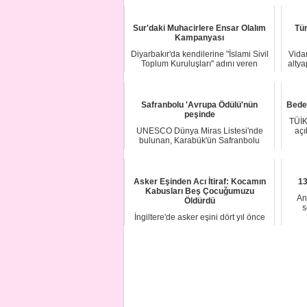
Sur'daki Muhacirlere Ensar Olalım
Tür
Kampanyası
Diyarbakır'da kendilerine "İslami Sivil
Vidan
Toplum Kuruluşları" adını veren
altya
kuruluşl...
Safranbolu 'Avrupa Ödülü'nün
Bedel
peşinde
TÜİK
UNESCO Dünya Miras Listesi'nde
açı
bulunan, Karabük'ün Safranbolu
ilçesinin, Avrupa ...
Asker Eşinden Acı İtiraf: Kocamın
13
Kabusları Beş Çocuğumuzu
An
Öldürdü
s
İngiltere'de asker eşini dört yıl önce
kaybeden Lindsey Roberts, travma
sonrası ...