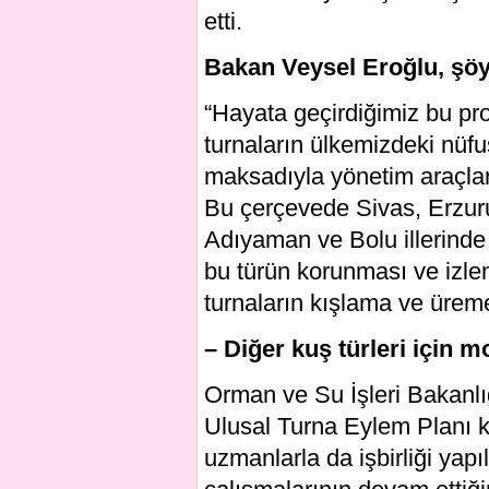
etti.
Bakan Veysel Eroğlu, şöy
“Hayata geçirdiğimiz bu pro
turnaların ülkemizdeki nüf
maksadıyla yönetim araçların
Bu çerçevede Sivas, Erzur
Adıyaman ve Bolu illerinde ü
bu türün korunması ve izlen
turnaların kışlama ve üreme 
– Diğer kuş türleri için m
Orman ve Su İşleri Bakanlığ
Ulusal Turna Eylem Planı k
uzmanlarla da işbirliği yapı