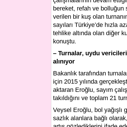
çalışmalarının devam ettiğin
bereket, refah ve bolluğun
verilen bir kuş olan turna
sayıları Türkiye’de hızla a
tehlike altında olan diğer k
konuştu.
– Turnalar, uydu vericiler
alınıyor
Bakanlık tarafından turnalar
için 2015 yılında gerçekleş
aktaran Eroğlu, sayım çalış
takıldığını ve toplam 21 tur
Veysel Eroğlu, bol yağışlı g
sazlık alanlara bağlı olarak
artış gözlediklerini ifade e