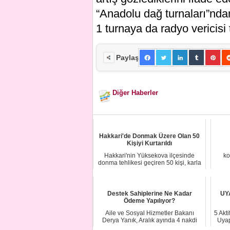
“Anadolu dağ turnaları”ndan
1 turnaya da radyo vericisi t
Paylaş
Diğer Haberler
Hakkari'de Donmak Üzere Olan 50
Kişiyi Kurtarıldı
Hakkari'nin Yüksekova ilçesinde
ko
donma tehlikesi geçiren 50 kişi, karla
mücadele ...
Destek Sahiplerine Ne Kadar
UY
Ödeme Yapılıyor?
Aile ve Sosyal Hizmetler Bakanı
5 Akt
Derya Yanık, Aralık ayında 4 nakdi
Uyap
sosyal destek...